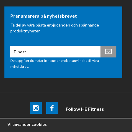
Prenumerera på nyhetsbrevet
Ta del av våra bästa erbjudanden och spännande
produktnyheter.
De uppgifter du matar in kommer endast användas till våra
nyhetsbrev.
Follow HE Fitness
Be the first
to know about
promotions, news and training
Vi använder cookies
tips .