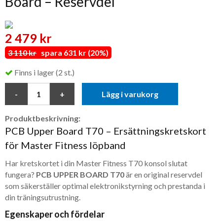
Board – Reservdel
2 479 kr
3 110 kr
spara 631 kr (20%)
Finns i lager (2 st.)
Lägg i varukorg
Produktbeskrivning:
PCB Upper Board T70 – Ersättningskretskort
för Master Fitness löpband
Har kretskortet i din Master Fitness T70 konsol slutat
fungera?
PCB UPPER BOARD T70
är en original reservdel
som säkerställer optimal elektronikstyrning och prestanda i
din träningsutrustning.
Egenskaper och fördelar