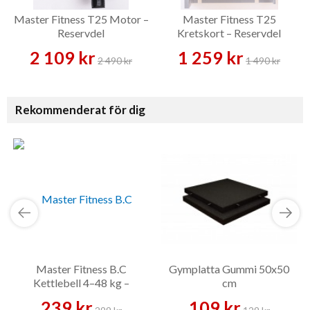
Master Fitness T25 Motor –
Master Fitness T25
Reservdel
Kretskort – Reservdel
2 109 kr
1 259 kr
2 490 kr
1 490 kr
Rekommenderat för dig
Master Fitness B.C
Gymplatta Gummi 50x50
Kettlebell 4–48 kg –
cm
Kettlebell
239 kr
109 kr