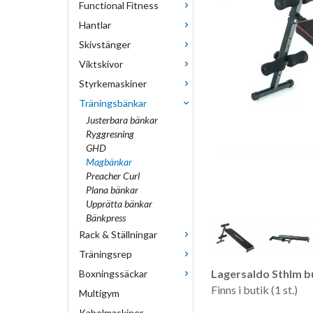
Functional Fitness
Hantlar
Skivstänger
Viktskivor
Styrkemaskiner
Träningsbänkar
Justerbara bänkar
Ryggresning
GHD
Magbänkar
Preacher Curl
Plana bänkar
Upprätta bänkar
Bänkpress
Rack & Ställningar
Träningsrep
Lagersaldo Sthlm bu
Boxningssäckar
Finns i butik (1 st.)
Multigym
Kabelmaskiner