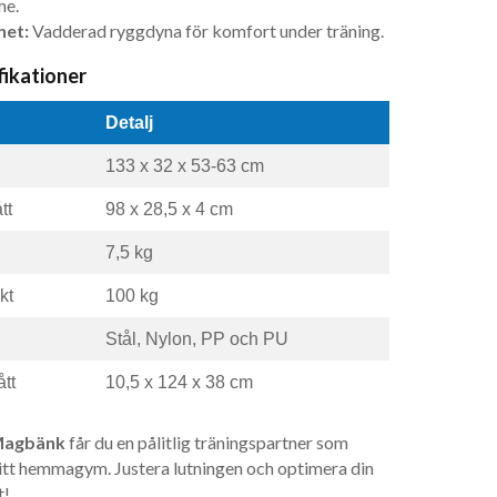
me.
het:
Vadderad ryggdyna för komfort under träning.
fikationer
Detalj
133 x 32 x 53-63 cm
tt
98 x 28,5 x 4 cm
7,5 kg
kt
100 kg
Stål, Nylon, PP och PU
tt
10,5 x 124 x 38 cm
Magbänk
får du en pålitlig träningspartner som
ditt hemmagym. Justera lutningen och optimera din
t!