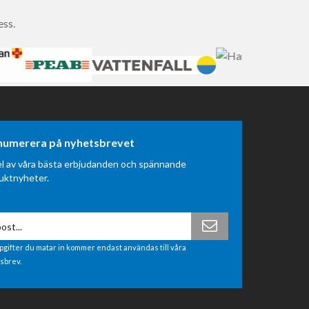
ess.
numerera på nyhetsbrevet
el av våra bästa erbjudanden och spännande
uktnyheter.
pgifter du matar in kommer endast användas till våra
sbrev.