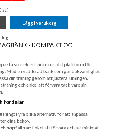
 st.)
Lägg i varukorg
ing:
MAGBÄNK - KOMPAKT OCH
kta storlek erbjuder en solid plattform för
ing. Med en vadderad bänk som ger bekvämlighet
ssa din träning genom att justera lutningen.
träning och enkel att förvara tack vare sin
n.
h fördelar
utning:
Fyra olika alternativ för att anpassa
ter dina behov.
h hopfällbar:
Enkel att förvara och tar minimalt