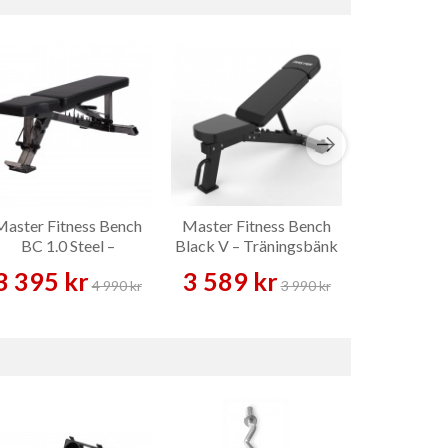
Master Fitness Bench
Master Fitness Bench
Master 
BC 1.0 Steel –
Black V – Träningsbänk
Träningsb
Träningsbänk
Bench – Tr
3 395 kr
3 589 kr
1 399 
4 990 kr
3 990 kr