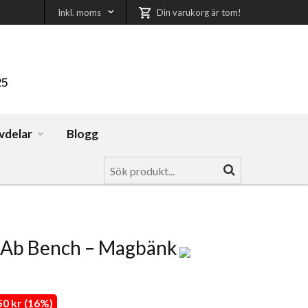
Inkl. moms
Din varukorg är tom!
25
vdelar
Blogg
 Ab Bench – Magbänk
0 kr (16%)