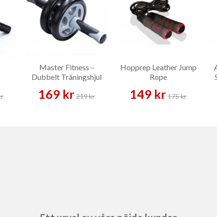
Master Fitness –
Hopprep Leather Jump
Dubbelt Träningshjul
Rope
p
169 kr
149 kr
kr
219 kr
175 kr