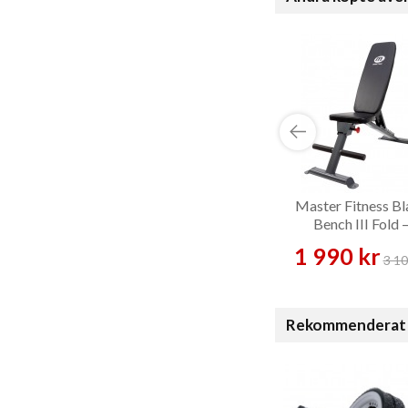
Master Fitness Bl
Bench III Fold 
Träningsbänk
1 990 kr
3 10
Rekommenderat 