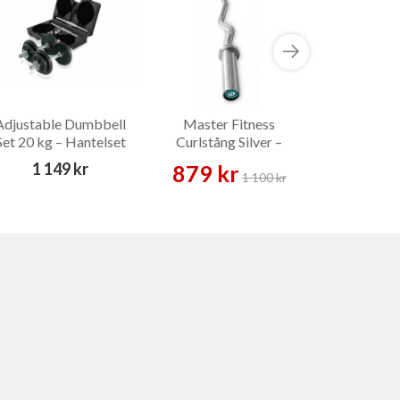
Adjustable Dumbbell
Master Fitness
Gymstick L
Set 20 kg – Hantelset
Curlstång Silver –
Rope – 
Skivstång
1 149 kr
879 kr
139 
1 100 kr