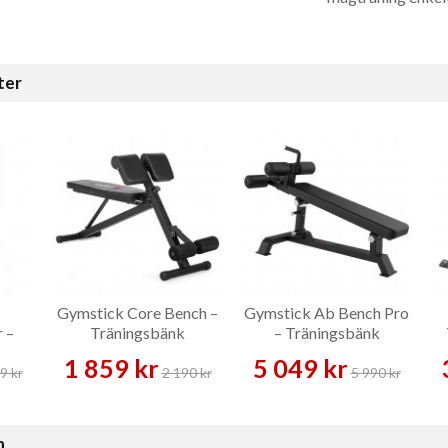
ter
Gymstick Core Bench –
Gymstick Ab Bench Pro
 –
Träningsbänk
– Träningsbänk
1 859 kr
5 049 kr
9 kr
2 190 kr
5 990 kr
n