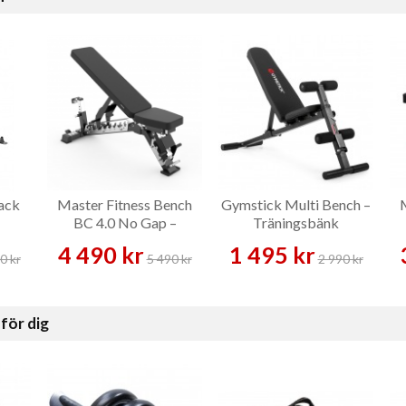
ack
Master Fitness Bench
Gymstick Multi Bench –
–
BC 4.0 No Gap –
Träningsbänk
Träningsbänk
4 490 kr
1 495 kr
0 kr
5 490 kr
2 990 kr
för dig