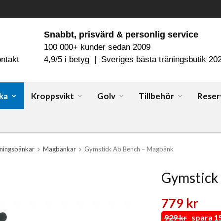
Snabbt, prisvärd & personlig service
100 000+ kunder sedan 2009
ntakt
4,9/5 i betyg | Sveriges bästa träningsbutik 20
ka
Kroppsvikt
Golv
Tillbehör
Reser
ningsbänkar
Magbänkar
Gymstick Ab Bench – Magbänk
Gymstick
779 kr
929 kr
spara 15