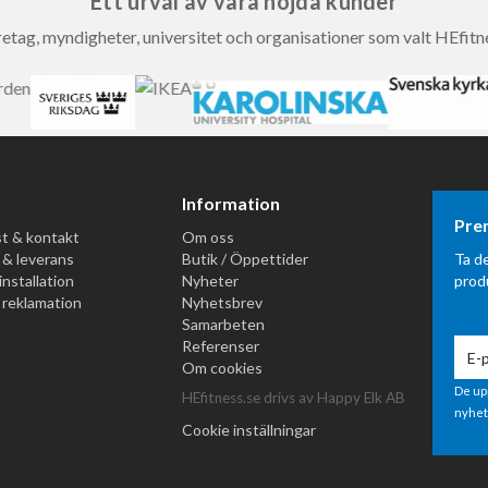
Ett urval av våra nöjda kunder
etag, myndigheter, universitet och organisationer som valt HEfitn
Information
Pre
t & kontakt
Om oss
 & leverans
Butik / Öppettider
Ta d
installation
Nyheter
prod
 reklamation
Nyhetsbrev
Samarbeten
Referenser
Om cookies
De up
HEfitness.se drivs av Happy Elk AB
nyhet
Cookie inställningar