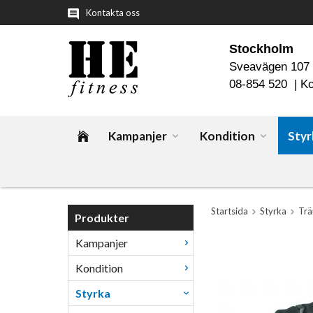
Kontakta oss
Stockholm
Sveavägen 107
08-854 520 |
Ko
Kampanjer
Kondition
Styr
Startsida
Styrka
Trä
Produkter
Kampanjer
Kondition
Styrka