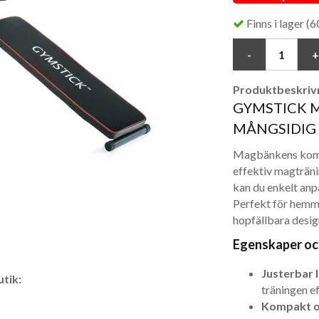
Finns i lager (60
Produktbeskrivn
GYMSTICK 
MÅNGSIDIG
Magbänkens kompa
effektiv magträn
kan du enkelt anpa
Perfekt för hemma
hopfällbara desig
Egenskaper oc
Justerbar l
tik:
träningen ef
Kompakt oc