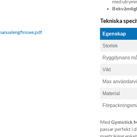
med utrym
Bekvämlig
Tekniska speci
anualengfinswe.pdf
Egenskap
Storlek
Ryggdynans må
Vikt
Max användarvi
Material
Förpackningsmå
Med
Gymstick 
passar perfekt i 
magträning enkel