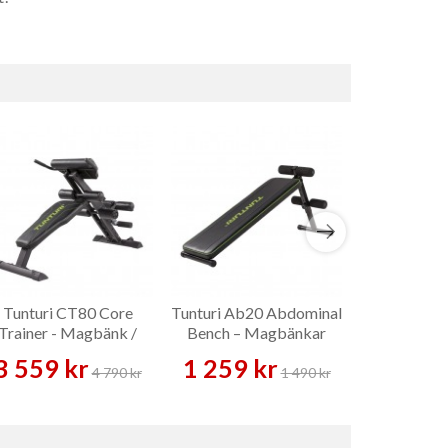
Tunturi CT80 Core
Tunturi Ab20 Abdominal
Master 
Trainer - Magbänk /
Bench – Magbänkar
Magbän
Ryggresning
3 559 kr
1 259 kr
2 289 
4 790 kr
1 490 kr