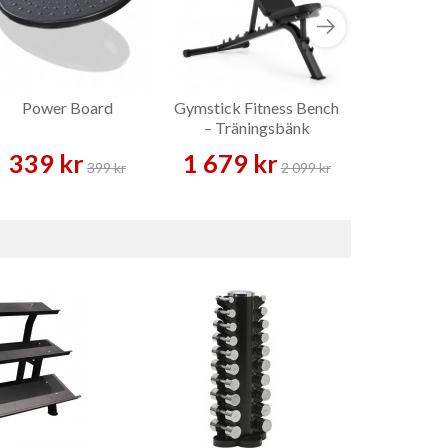
Power Board
Gymstick Fitness Bench
Smith Ha
– Träningsbänk
Smith
339 kr
1 679 kr
6 789 
399 kr
2 099 kr