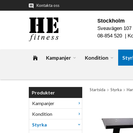
Kontakta oss
Stockholm
Sveavägen 107
08-854 520 |
Ko
Kampanjer
Kondition
Styr
Startsida
Styrka
Han
Produkter
Kampanjer
Kondition
Styrka