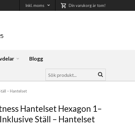
Inkl. moms
Din varukorg är tom!
25
vdelar
Blogg
täll – Hantelset
tness Hantelset Hexagon 1–
Inklusive Ställ – Hantelset