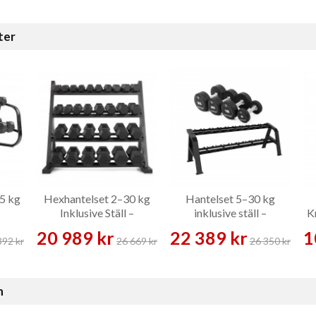
ter
5 kg
Hexhantelset 2–30 kg
Hantelset 5–30 kg
–
Inklusive Ställ –
inklusive ställ –
K
Hantelset
Hantelset
1
20 989 kr
22 389 kr
1
392 kr
26 669 kr
26 350 kr
n