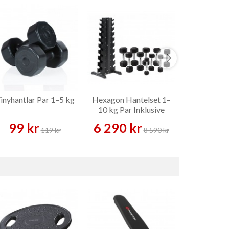
inyhantlar Par 1–5 kg
Hexagon Hantelset 1–
Master 
10 kg Par Inklusive
Hexhantel
Pelarställ – Hantelset
Han
99 kr
6 290 kr
59 k
119 kr
8 590 kr