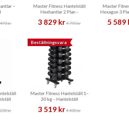
antlar –
Master Fitness Hantelställ
Master Fitnes
l
Hexhantlar 2 Plan –
Hexagon 3 Plan
Hantelställ
3 829 kr
5 589 
 490 kr
4 790 kr
Beställningsvara
ntelställ
Master Fitness Hantelställ 1–
elställ
20 kg – Hantelställ
3 519 kr
 200 kr
4 400 kr