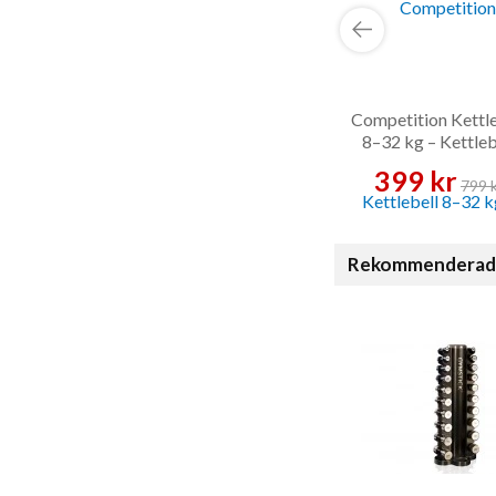
Competition Kettle
8–32 kg – Kettleb
399 kr
799 
Rekommenderade t