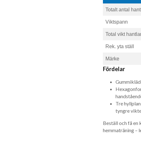
Totalt antal hant
Viktspann
Total vikt hantla
Rek. yta ställ
Märke
Fördelar
Gummiklädda
Hexagonform
handstående
Tre hyllpla
tyngre vikte
Beställ och få en
hemmaträning – le