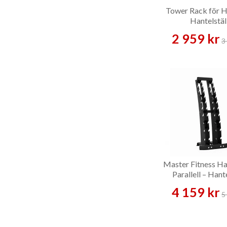
Tower Rack för H
Hantelstäl
2 959 kr
3
Master Fitness Ha
Parallell – Hant
4 159 kr
5