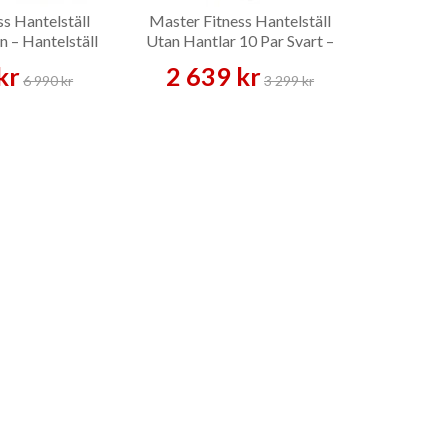
s Hantelställ
Master Fitness Hantelställ
 – Hantelställ
Utan Hantlar 10 Par Svart –
Hantelställ
kr
2 639 kr
6 990 kr
3 299 kr