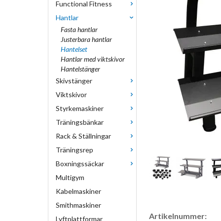
Functional Fitness
Hantlar
Fasta hantlar
Justerbara hantlar
Hantelset
Hantlar med viktskivor
Hantelstänger
Skivstänger
Viktskivor
Styrkemaskiner
Träningsbänkar
Rack & Ställningar
Träningsrep
Boxningssäckar
Multigym
Kabelmaskiner
Smithmaskiner
Artikelnummer:
Lyftplattformar