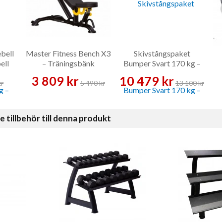
bell
Master Fitness Bench X3
Skivstångspaket
ell
– Träningsbänk
Bumper Svart 170 kg –
Skivstångsset
3 809 kr
10 479 kr
kr
5 490 kr
13 100 kr
illbehör till denna produkt