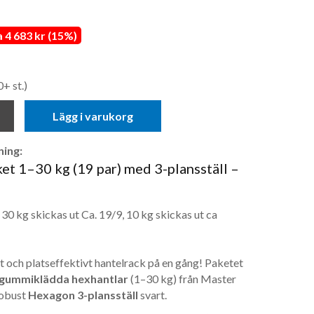
4 683 kr (15%)
0+ st.)
Lägg i varukorg
ing:
t 1–30 kg (19 par) med 3-plansställ –
30 kg skickas ut Ca. 19/9, 10 kg skickas ut ca
 och plats­effektivt hantel­rack på en gång! Paketet
 gummi­klädda hexhantlar
(1–30 kg) från Master
robust
Hexagon 3-plansställ
svart.