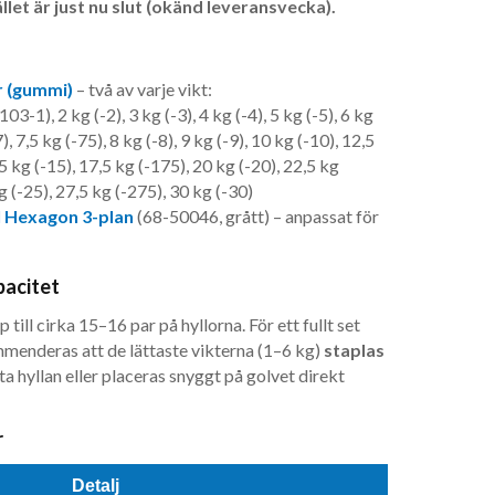
llet är just nu slut (okänd leveransvecka).
r (gummi)
– två av varje vikt:
3-1), 2 kg (-2), 3 kg (-3), 4 kg (-4), 5 kg (-5), 6 kg
7), 7,5 kg (-75), 8 kg (-8), 9 kg (-9), 10 kg (-10), 12,5
5 kg (-15), 17,5 kg (-175), 20 kg (-20), 22,5 kg
g (-25), 27,5 kg (-275), 30 kg (-30)
l Hexagon 3-plan
(68-50046, grått) – anpassat för
pacitet
till cirka 15–16 par på hyllorna. För ett fullt set
enderas att de lättaste vikterna (1–6 kg)
staplas
a hyllan eller placeras snyggt på golvet direkt
r
Detalj