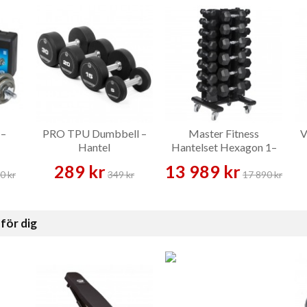
 –
PRO TPU Dumbbell –
Master Fitness
V
Hantel
Hantelset Hexagon 1–
20 kg Par Inklusive Ställ
289 kr
13 989 kr
– Hantelset
0 kr
349 kr
17 890 kr
för dig