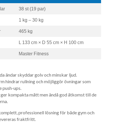
lar
38 st (19 par)
1 kg – 30 kg
r
465 kg
L 133 cm × D 55 cm × H 100 cm
Master Fitness
 ändar skyddar golv och minskar ljud.
 hindrar rullning och möjliggör övningar som
 push-ups.
n ger kompakta mått men ändå god åtkomst till de
rna.
 komplett, professionell lösning för både gym och
vereras fraktfritt.