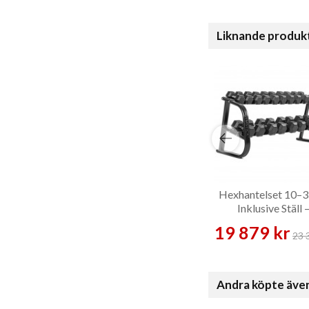
Liknande produk
Hexhantelset 10–3
Inklusive Ställ 
Hantelset
19 879 kr
23 
Andra köpte äve