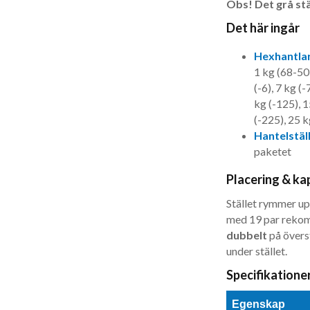
Obs! Det grå stä
Det här ingår
Hexhantla
1 kg (68-5010
(-6), 7 kg (-
kg (-125), 1
(-225), 25 k
Hantelstäl
paketet
Placering & ka
Stället rymmer upp 
med 19 par rekomm
dubbelt
på överst
under stället.
Specifikatione
Egenskap