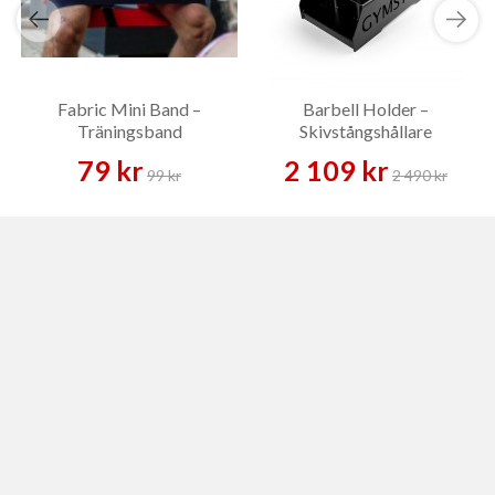
Fabric Mini Band –
Barbell Holder –
Träningsband
Skivstångshållare
79 kr
2 109 kr
99 kr
2 490 kr