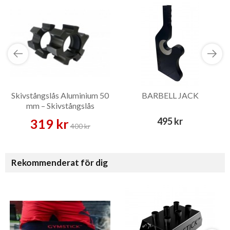
Skivstångslås Aluminium 50
BARBELL JACK
mm – Skivstångslås
495 kr
319 kr
400 kr
Rekommenderat för dig