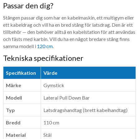
Passar den dig?
Stången passar dig som har en kabelmaskin, ett multigym eller
ett kabeldrag och vill ha en bred stång för latsdrag. Den är ett
tillbehör — den behöver alltså en kabelstation för att användas
och fästs med karbin. Vill du ha en något bredare stång finns
samma modell i
120 cm
.
Tekniska specifikationer
Specifikation
Värde
Märke
Gymstick
Modell
Lateral Pull Down Bar
Typ
Latsdragshandtag (brett kabelhandtag)
Bredd
110 cm
Material
Stål