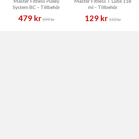
Master Fitness Pulley
Master Fitness T Lube 118
System BC – Tillbehör
ml – Tillbehör
479 kr
129 kr
599 kr
150 kr