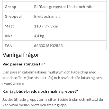
Grepp
Räfflade greppytor i ändar och mitt
Greppval
Brett och smalt
Mått
110 × 9 × 3 cm
Vikt
4,4 kg
EAN
6430016902823
Vanliga frågor
Vad passar stången till?
Den passar kabelmaskiner, multigym och kabeldrag med
standardfäste (karbin eller lås) och används för latsdrag och
ryggövningar.
Kan jag både bredda och smalna greppet?
Ja, de räfflade greppytorna sitter i både ändar och mitt, så du
kan växla mellan brett och smalt grepp.