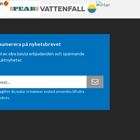
atpersoner till KTH, Polisen, IKEA, Karolinska
gsutrustning
på Trustpilot 2022, 2023, 2024 och
rågor om passform eller specifika tillbehör —
numerera på nyhetsbrevet
el av våra bästa erbjudanden och spännande
uktnyheter.
pgifter du matar in kommer endast användas till våra
sbrev.