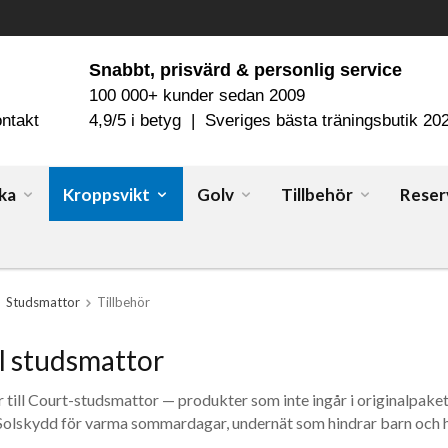
Snabbt, prisvärd & personlig service
100 000+ kunder sedan 2009
ntakt
4,9/5 i betyg | Sveriges bästa träningsbutik 20
ka
Kroppsvikt
Golv
Tillbehör
Reser
Studsmattor
Tillbehör
ll studsmattor
ör till Court-studsmattor — produkter som inte ingår i originalp
 Solskydd för varma sommardagar, undernät som hindrar barn och h