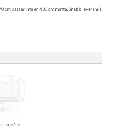
70 cm passar inte en 430 cm matta. Snabb leverans i
skuggar hoppytan. Skyddar mot UV, håller mattan
 husdjur och bollar från att hamna under mattan.
små barn.
r. Hakar fast på ramen utan verktyg.
flaska under träning.
e skopåse