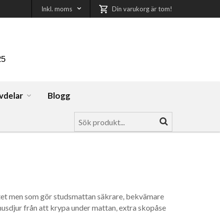
Inkl. moms
Din varukorg är tom!
25
vdelar
Blogg
aketet men som gör studsmattan säkrare, bekvämare
usdjur från att krypa under mattan, extra skopåse