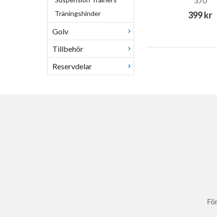
370
Träningshinder
Court Premium 43
399 kr
Golv
Court Matrix 520
Vilka tillbehör är vä
Tillbehör
De flesta Court-studs
Reservdelar
därför primärt extra 
Undernät
är vä
under mattan. F
Solskydd
gör s
som droppar löv
Extra skopås
Extra stege
är
Komplettera med
Studsmattor
— 
Reservdelar til
För