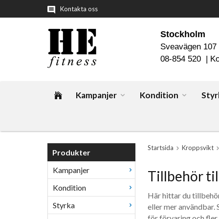
Kontakta oss
Stockholm
Sveavägen 107
08-854 520 |
Ko
Kampanjer
Kondition
Styr
Startsida
Kroppsvikt
Produkter
Kampanjer
Tillbehör ti
Kondition
Här hittar du tillbeh
Styrka
eller mer användbar.
för förvaring och fler.