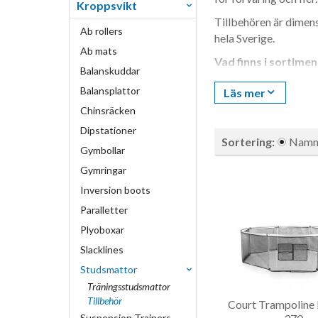
Kroppsvikt
Tillbehören är dimens
Ab rollers
hela Sverige.
Ab mats
Vad finns i sortime
Balanskuddar
Solskydd (Sun
Balansplattor
Läs mer
svalare och fån
Chinsräcken
Undernät (Fee
Dipstationer
En av de mest 
Sortering:
Nam
Gymbollar
Stege
— ersätt
Gymringar
Skopåse
— tre 
Inversion boots
Vilka tillbehör pas
Paralletter
Studsmatta
Plyoboxar
Slacklines
Court Vector 370
Studsmattor
Court Vector 430
Träningsstudsmattor
Tillbehör
Court Trampoline 
Court Premium 37
Suspension Trainers