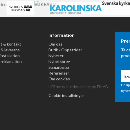
vå bröder sedan 2009 och har idag över 100 000 kunder — från priv
lvården. Vi har utsetts till
Sveriges bästa leverantör av tränin
 bästa träningsbutik
2025.
på Sveavägen 107 i Stockholm. Snabb leverans i hela Sverige. Vid f
Information
@hefitness.se
eller via chatten.
Pre
t & kontakt
Om oss
 & leverans
Butik / Öppettider
Ta d
installation
Nyheter
prod
 reklamation
Nyhetsbrev
Samarbeten
Referenser
Om cookies
De up
HEfitness.se drivs av Happy Elk AB
nyhet
Cookie inställningar