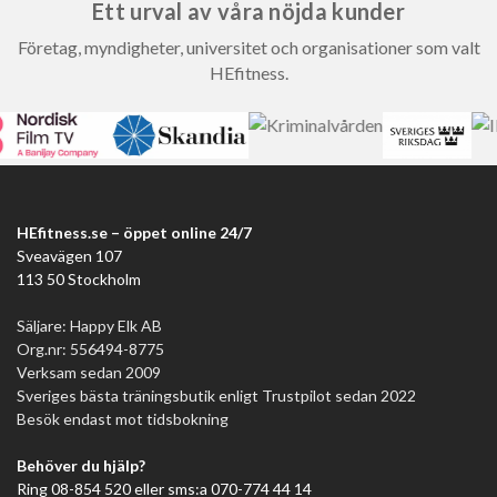
Ett urval av våra nöjda kunder
Användningsområde
Företag, myndigheter, universitet och organisationer som valt
HEfitness.
Använder du främst proteinpulver eller PWO är shakern det
självklara valet. Vill du bara ha vatten med dig fungerar
vattenflaskan bättre – den är enklare i konstruktionen och
snabbare att fylla på.
Material
Borstat stål är slitstarkt och behåller varken smak eller lukt
HEfitness.se – öppet online 24/7
över tid. Det är också ett bra alternativ för den som vill
Sveavägen 107
undvika plast i sin vardag.
113 50 Stockholm
Lock och förslutning
Säljare: Happy Elk AB
Tätslutande lock minskar risken för läckage i träningsväskan.
Org.nr: 556494-8775
Verksam sedan 2009
Det är särskilt viktigt för shakers som ofta innehåller
Sveriges bästa träningsbutik enligt Trustpilot sedan 2022
pulverbaserade drycker.
Besök endast mot tidsbokning
Vilken miljö tränar du i
Behöver du hjälp?
Hemmagym
Ring 08-854 520 eller sms:a 070-774 44 14