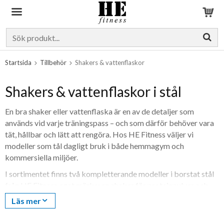
Produkten har blivit tillagd i varukorgen
Startsida
Tillbehör
Shakers & vattenflaskor
Shakers & vattenflaskor i stål
En bra shaker eller vattenflaska är en av de detaljer som
används vid varje träningspass – och som därför behöver vara
tät, hållbar och lätt att rengöra. Hos HE Fitness väljer vi
modeller som tål dagligt bruk i både hemmagym och
kommersiella miljöer.
I sortimentet finns två kompletterande modeller i borstat stål
från HE Fitness eget märke: en shaker för proteinpulver och
PWO, och en vattenflaska för dryck. Ett mångsidigt val är
Läs mer
HEfitness Stålshaker
, som fungerar både som shaker och som
vanlig dricksflaska. Snabb leverans i hela Sverige.