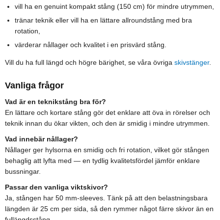
vill ha en genuint kompakt stång (150 cm) för mindre utrymmen,
tränar teknik eller vill ha en lättare allroundstång med bra
rotation,
värderar nållager och kvalitet i en prisvärd stång.
Vill du ha full längd och högre bärighet, se våra övriga
skivstänger
.
Vanliga frågor
Vad är en teknikstång bra för?
En lättare och kortare stång gör det enklare att öva in rörelser och
teknik innan du ökar vikten, och den är smidig i mindre utrymmen.
Vad innebär nållager?
Nållager ger hylsorna en smidig och fri rotation, vilket gör stången
behaglig att lyfta med — en tydlig kvalitetsfördel jämför enklare
bussningar.
Passar den vanliga viktskivor?
Ja, stången har 50 mm-sleeves. Tänk på att den belastningsbara
längden är 25 cm per sida, så den rymmer något färre skivor än en
fullängdsstång.