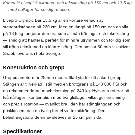
Kompakt olympisk allround- och teknikstång på 150 cm och 13,5 kg
— med nållager för smidig rotation.
Livepro Olympic Bar 13,5 kg är en kortare version av
standardstången på 220 cm. Med en längd på 150 cm och en vikt
på 13,5 kg fungerar den bra som allmän tränings- och teknikstång
— smidig att hantera, perfekt för mindre utrymmen och för dig som
vill träna teknik med en lättare stång. Den passar 50 mm-viktskivor.
Snabb leverans i hela Sverige.
Konstruktion och grepp
Greppdiametern är 28 mm med räfflad yta för ett säkert grepp.
Stången är tillverkad i stål med en brottgräns på 140 000 PSI och
en rekommenderad maxbelastning på 240 kg. Hylsorna roterar på
två nållager i kombination med två glidlager, vilket ger en smidig
och precis rotation — ovanligt bra i den här stånglängden och
prisklassen, och en tydlig fördel vid teknikträning. Den
belastningsbara delen av sleeves är 25 cm per sida.
Specifikationer