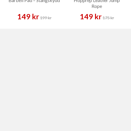
Barbell Pad – Stångskydd
Hopprep Leather Jump
Rope
149 kr
149 kr
199 kr
175 kr