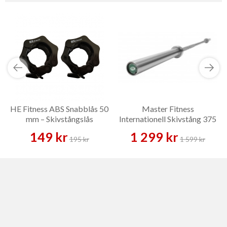
HE Fitness ABS Snabblås 50
Master Fitness
mm – Skivstångslås
Internationell Skivstång 375
kg – Skivstång
149 kr
1 299 kr
195 kr
1 599 kr