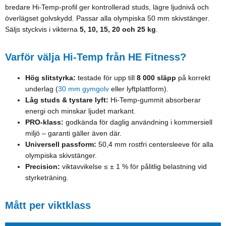
bredare Hi-Temp-profil ger kontrollerad studs, lägre ljudnivå och
överlägset golvskydd. Passar alla olympiska 50 mm skivstänger.
Säljs styckvis i vikterna
5, 10, 15, 20 och 25 kg
.
Varför välja Hi-Temp från HE Fitness?
Hög slitstyrka:
testade för upp till
8 000 släpp
på korrekt
underlag (
30 mm gymgolv
eller lyftplattform).
Låg studs & tystare lyft:
Hi-Temp-gummit absorberar
energi och minskar ljudet markant.
PRO-klass:
godkända för daglig användning i kommersiell
miljö – garanti gäller även där.
Universell passform:
50,4 mm rostfri centersleeve för alla
olympiska skivstänger.
Precision:
viktavvikelse ≤ ± 1 % för pålitlig belastning vid
styrketräning.
Mått per viktklass