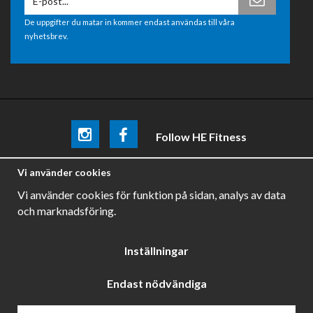
De uppgifter du matar in kommer endast användas till våra
nyhetsbrev.
Follow HE Fitness
Be the first
to know about
promotions, news and training
Vi använder cookies
tips .
Vi använder cookies för funktion på sidan, analys av data
och marknadsföring.
Inställningar
Endast nödvändiga
Drift & produktion:
Wikinggruppen