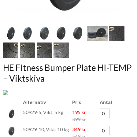
HE Fitness Bumper Plate HI-TEMP
– Viktskiva
Alternativ
Pris
Antal
50929-5, Vikt: 5 kg
195 kr
399 kr
50929-10, Vikt: 10 kg
349 kr
549 kr