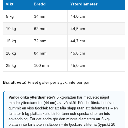
Vikt
Bredd
Ytterdiameter
5 kg
34 mm
44,0 cm
10 kg
62 mm
44,5 cm
15 kg
72 mm
44,7 cm
20 kg
84 mm
45,0 cm
25 kg
100 mm
45,0 cm
Bra att veta:
Priset gäller per styck, inte per par.
Varför olika ytterdiameter?
5 kg-plattan har medvetet något
mindre ytterdiameter (44 cm) av två skäl. För det första behöver
gummit en viss tjocklek för att tåla släpp utan att deformeras – en
full-stor 5 kg-platta skulle bli för tunn och spricka efter en tids
användning. För det andra gör den mindre diametern att 5 kg-
plattan inte tar stöten i släppen – de tjockare vikterna (typiskt 20