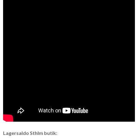
Lagersaldo Sthlm butik: