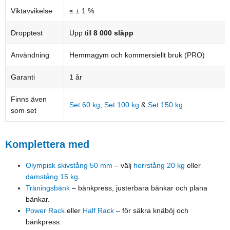
Viktavvikelse
≤ ± 1 %
Dropptest
Upp till
8 000 släpp
Användning
Hemmagym och kommersiellt bruk (PRO)
Garanti
1 år
Finns även
Set 60 kg
,
Set 100 kg
&
Set 150 kg
som set
Komplettera med
Olympisk skivstång 50 mm
– välj
herrstång 20 kg
eller
damstång 15 kg
.
Träningsbänk
– bänkpress, justerbara bänkar och plana
bänkar.
Power Rack
eller
Half Rack
– för säkra knäböj och
bänkpress.