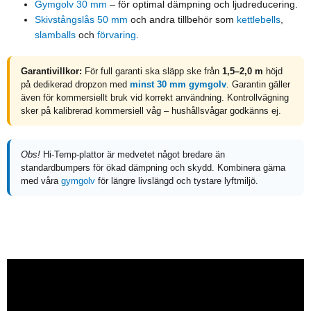
Gymgolv 30 mm
– för optimal dämpning och ljudreducering.
Skivstångslås 50 mm
och andra tillbehör som
kettlebells
,
slamballs
och
förvaring
.
Garantivillkor:
För full garanti ska släpp ske från
1,5–2,0 m
höjd
på dedikerad dropzon med
minst 30 mm gymgolv
. Garantin gäller
även för kommersiellt bruk vid korrekt användning. Kontrollvägning
sker på kalibrerad kommersiell våg – hushållsvågar godkänns ej.
Obs!
Hi-Temp-plattor är medvetet något bredare än
standardbumpers för ökad dämpning och skydd. Kombinera gärna
med våra
gymgolv
för längre livslängd och tystare lyftmiljö.