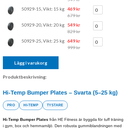
50929-15, Vikt: 15 kg
469 kr
679 kr
50929-20, Vikt: 20 kg
549 kr
829 kr
50929-25, Vikt: 25 kg
649 kr
999 kr
Lägg i varukorg
Produktbeskrivning:
Hi-Temp Bumper Plates – Svarta (5–25 kg)
PRO
HI-TEMP
TYSTARE
Hi-Temp Bumper Plates
från HE Fitness är byggda för tuff träning
i gym, box och hemmamiljö. Den robusta gummiblandningen med