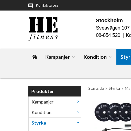
Kontakta oss
Stockholm
Sveavägen 107
08-854 520 |
Ko
Kampanjer
Kondition
Styr
Startsida
Styrka
Mas
Produkter
Kampanjer
Kondition
Styrka