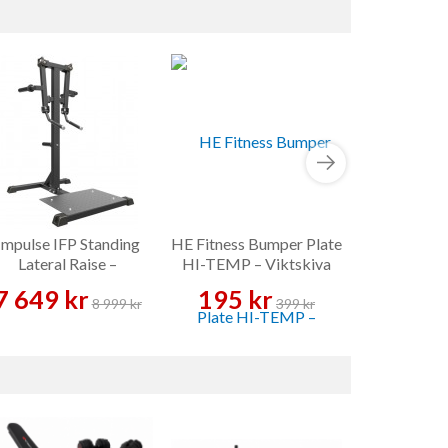
Impulse IFP Standing
HE Fitness Bumper Plate
Master 
Lateral Raise –
HI-TEMP – Viktskiva
Hantelset 
Axelmaskin
20 kg Par In
7 649 kr
195 kr
13 989 
– Han
8 999 kr
399 kr