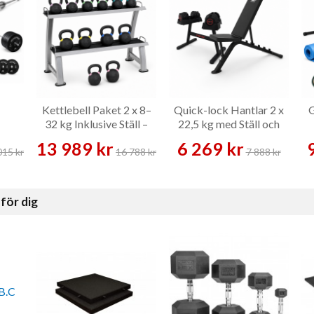
Kettlebell Paket 2 x 8–
Quick-lock Hantlar 2 x
G
32 kg Inklusive Ställ –
22,5 kg med Ställ och
Kettlebellset
Bänk – Hantelset
13 989 kr
6 269 kr
015 kr
16 788 kr
7 888 kr
för dig