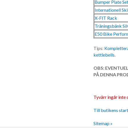
Bumper Plate Se
Internationell Sk
X-FIT Rack
Träningsbänk Silv
E50 Bike Perfor
Tips:
Komplettera
kettlebells
.
OBS: EVENTUEL
PÅ DENNA PROD
Tyvärr ingår inte d
Till butikens star
Sitemap »