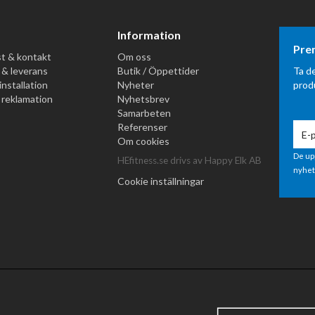
Information
Pre
t & kontakt
Om oss
 & leverans
Butik / Öppettider
Ta d
installation
Nyheter
prod
 reklamation
Nyhetsbrev
Samarbeten
Referenser
Om cookies
De up
HEfitness.se drivs av Happy Elk AB
nyhet
Cookie inställningar