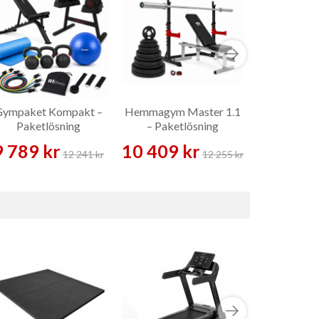
ympaket Kompakt –
Hemmagym Master 1.1
Hemmagym
Paketlösning
– Paketlösning
Paketl
9 789 kr
10 409 kr
2 989 
12 241 kr
12 255 kr