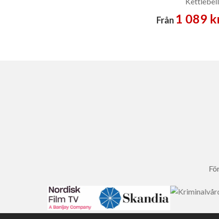
Kettlebell
1 089 k
Från
För