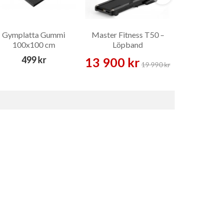
Gymplatta Gummi
Master Fitness T50 –
HE Fitn
100x100 cm
Löpband
Snabblås
Skivst
499 kr
13 900 kr
149 
19 990 kr