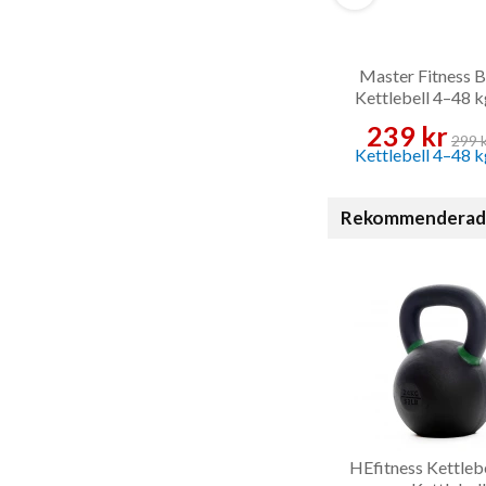
Master Fitness B
Kettlebell 4–48 k
Kettlebell
239 kr
299 
Rekommenderade t
HEfitness Kettlebe