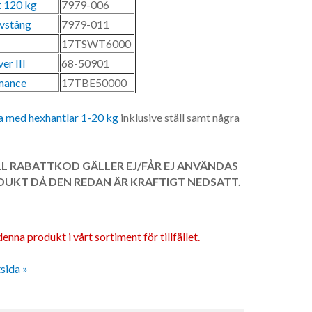
t 120 kg
7979-006
ivstång
7979-011
17TSWT6000
er III
68-50901
mance
17TBE50000
 med hexhantlar 1-20 kg
inklusive ställ samt några
L RABATTKOD GÄLLER EJ/FÅR EJ ANVÄNDAS
UKT DÅ DEN REDAN ÄR KRAFTIGT NEDSATT.
enna produkt i vårt sortiment för tillfället.
tsida »