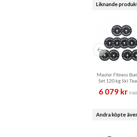
Liknande produk
Master Fitness Bu
Set 120 kg Ski Te
Viktskiveset
6 079 kr
7 60
Andra köpte äve