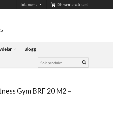
Inkl. moms
Din varukorg är tom!
25
vdelar
Blogg
tness Gym BRF 20 M2 –