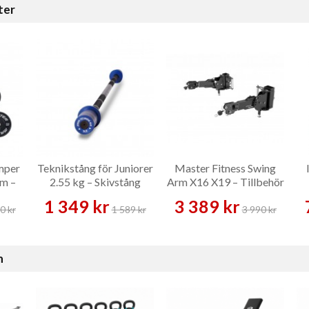
ter
mper
Teknikstång för Juniorer
Master Fitness Swing
am –
2.55 kg – Skivstång
Arm X16 X19 – Tillbehör
1 349 kr
3 389 kr
0 kr
1 589 kr
3 990 kr
n