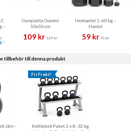
.C
Gymplatta Gummi
Hexhantel 1–60 kg –
g –
50x50 cm
Hantel
109 kr
59 kr
kr
129 kr
75 kr
illbehör till denna produkt
Fri Frakt!
ll Järn –
Kettlebell Paket 2 x 8–32 kg