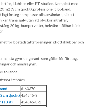
brf'en, klubben eller PT-studion. Komplett med
20 m2 (3 cm tjockt), professionellt löpband,
lågt insteg som passar alla användare, säkert
kan träna själv utan att olyckor inträffar,
ivstång 20 kg, bumpervikter, bekväm ställbar bänk
r.
met för bostadstättsföreninger, idrottsklubbar och
r i detta gym har garanti som gäller för företag,
ningar och mindre gym.
er följande
nkarna i tabellen
band
6-60370
3 cm tjockt)
454545-8
m (10 st)
454545-8-1