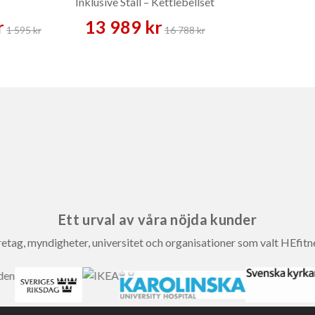
Inklusive Ställ – Kettlebellset
r
13 989 kr
1 595 kr
16 788 kr
Ett urval av våra nöjda kunder
etag, myndigheter, universitet och organisationer som valt HEfitn