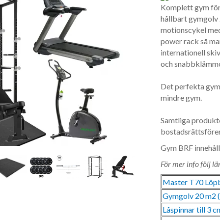
Komplett gym för 
hållbart gymgolv 
motionscykel med 
power rack så man 
internationell sk
och snabbklämmo
Det perfekta gym
mindre gym.
Samtliga produkte
bostadsrättsföre
Gym BRF innehåll
För mer info följ lä
Master T70 Löp
Gymgolv 20 m2 (
Låspinnar till 3 c