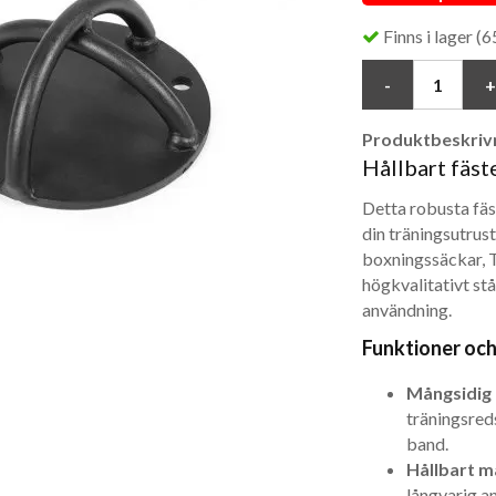
Finns i lager (65
Produktbeskrivn
Hållbart fäst
Detta robusta fäs
din träningsutrust
boxningssäckar, 
högkvalitativt stå
användning.
Funktioner och
Mångsidig 
träningsred
band.
Hållbart ma
långvarig a