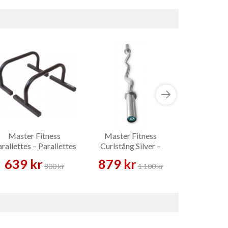
Master Fitness
Master Fitness
Adjustable 
rallettes – Parallettes
Curlstång Silver –
Hand
Skivstång
639 kr
879 kr
119 
800 kr
1 100 kr