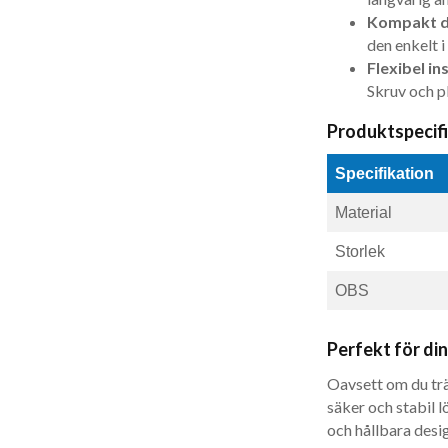
Kompakt d
den enkelt 
Flexibel ins
Skruv och pl
Produktspecif
Specifikation
Material
Storlek
OBS
Perfekt för din
Oavsett om du trä
säker och stabil 
och hållbara desig