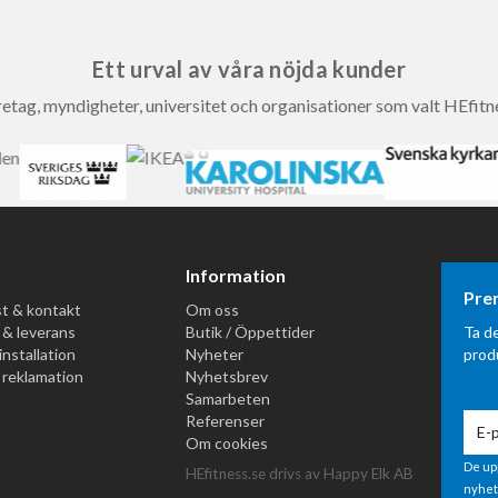
Ett urval av våra nöjda kunder
etag, myndigheter, universitet och organisationer som valt HEfitn
Information
Pre
t & kontakt
Om oss
 & leverans
Butik / Öppettider
Ta d
installation
Nyheter
prod
 reklamation
Nyhetsbrev
Samarbeten
Referenser
Om cookies
De up
HEfitness.se drivs av Happy Elk AB
nyhet