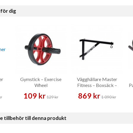
för dig
er
Gymstick – Exercise
Vägghållare Master
Wheel
Fitness – Boxsäck –
Pa
Master Fitness
109 kr
869 kr
kr
129 kr
1 090 kr
illbehör till denna produkt