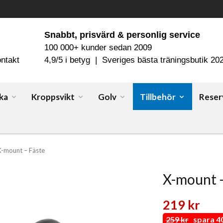
Snabbt, prisvärd & personlig service
100 000+ kunder sedan 2009
ntakt
4,9/5 i betyg | Sveriges bästa träningsbutik 20
ka
Kroppsvikt
Golv
Tillbehör
Reser
X-mount – Fäste
X-mount –
219 kr
259 kr
spara 40