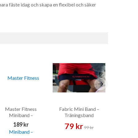
bara fäste idag och skapa en flexibel och säker
Master Fitness
Fabric Mini Band –
Master Fit
Miniband –
Träningsband
118 ml – 
Träningsband
189 kr
79 kr
129 
99 kr