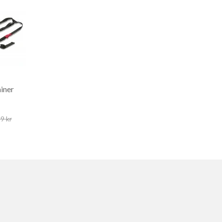
iner
9 kr