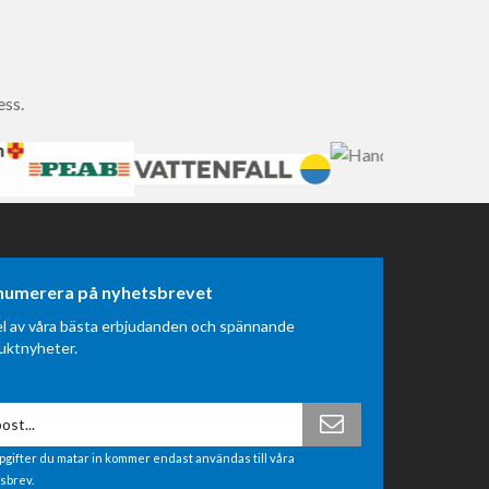
ess.
numerera på nyhetsbrevet
el av våra bästa erbjudanden och spännande
uktnyheter.
pgifter du matar in kommer endast användas till våra
sbrev.