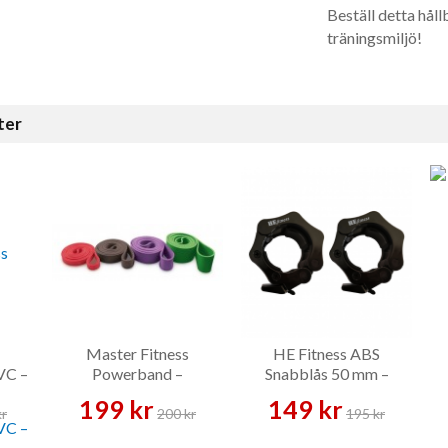
Beställ detta håll
träningsmiljö!
ter
Master Fitness
HE Fitness ABS
VC –
Powerband –
Snabblås 50 mm –
Träningsband
Skivstångslås
199 kr
149 kr
kr
200 kr
195 kr