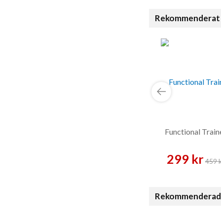
Rekommenderat 
Functional Train
299 kr
459 
Rekommenderade t