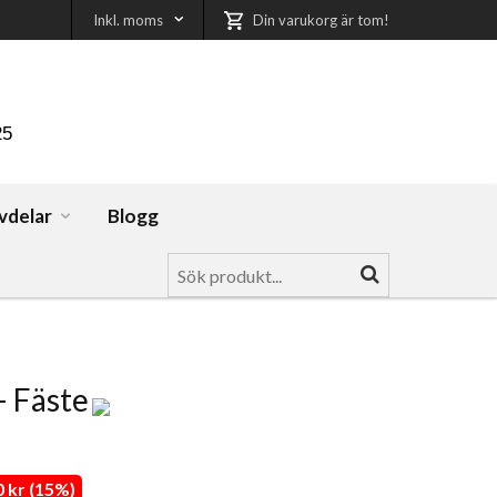
Inkl. moms
Din varukorg är tom!
25
vdelar
Blogg
 Fäste
 kr (15%)