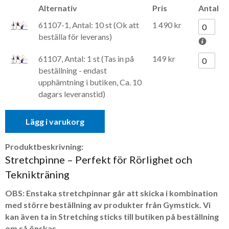
Alternativ
Pris
Antal
61107-1, Antal: 10 st (Ok att
1 490 kr
beställa för leverans)
61107, Antal: 1 st (Tas in på
149 kr
beställning - endast
upphämtning i butiken, Ca. 10
dagars leveranstid)
Lägg i varukorg
Produktbeskrivning:
Stretchpinne – Perfekt för Rörlighet och
Teknikträning
OBS: Enstaka stretchpinnar går att skicka i kombination
med större beställning av produkter från Gymstick. Vi
kan även ta in Stretching sticks till butiken på beställning
om så önskas.