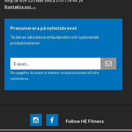
Ring 08-854 520 eller sms:a 070-774 44 14
Kontakta oss →
Prenumerera på nyhetsbrevet
Ta del av våra bästa erbjudanden och spännande
produktnyheter.
De uppgifter du matar in kommer endast användas till våra
nyhetsbrev.
Follow HE Fitness
Be the first
to know about
promotions, news and training