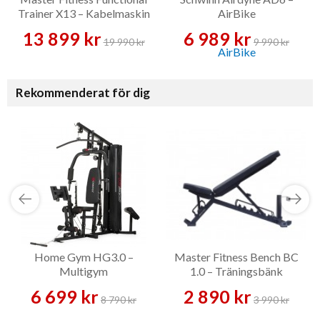
Trainer X13 – Kabelmaskin
AirBike
13 899 kr
6 989 kr
19 990 kr
9 990 kr
Rekommenderat för dig
Home Gym HG3.0 –
Master Fitness Bench BC
Multigym
1.0 – Träningsbänk
6 699 kr
2 890 kr
8 790 kr
3 990 kr