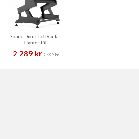
Snode Dumbbell Rack –
Hantelställ
2 289 kr
2 699 kr