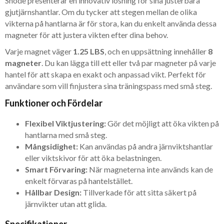
Snode presenterar en innovativ lösning för sina justerbara
gjutjärnshantlar. Om du tycker att stegen mellan de olika
vikterna på hantlarna är för stora, kan du enkelt använda dessa
magneter för att justera vikten efter dina behov.
Varje magnet väger
1.25 LBS
, och en uppsättning innehåller
8
magneter
. Du kan lägga till ett eller två par magneter på varje
hantel för att skapa en exakt och anpassad vikt. Perfekt för
användare som vill finjustera sina träningspass med små steg.
Funktioner och Fördelar
Flexibel Viktjustering:
Gör det möjligt att öka vikten på
hantlarna med små steg.
Mångsidighet:
Kan användas på andra järnviktshantlar
eller viktskivor för att öka belastningen.
Smart Förvaring:
När magneterna inte används kan de
enkelt förvaras på hantelstället.
Hållbar Design:
Tillverkade för att sitta säkert på
järnvikter utan att glida.