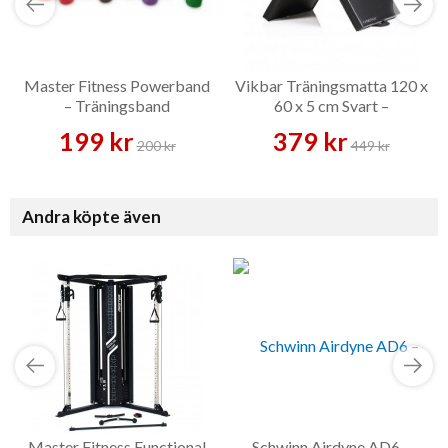
Master Fitness Powerband
Vikbar Träningsmatta 120 x
– Träningsband
60 x 5 cm Svart –
Träningsmatta
199 kr
379 kr
200 kr
449 kr
Andra köpte även
Master Fitness Functional
Schwinn Airdyne AD6 –