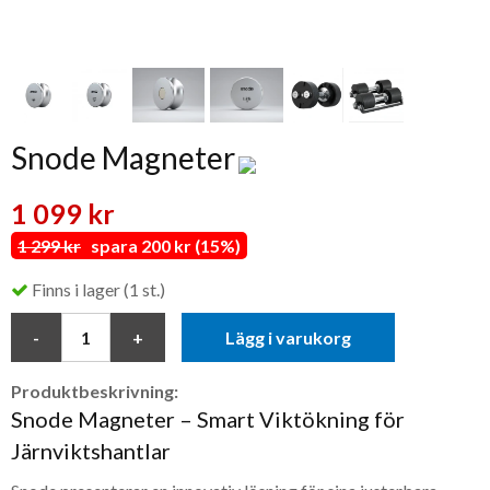
Snode Magneter
1 099 kr
1 299 kr
spara 200 kr (15%)
Finns i lager (1 st.)
Lägg i varukorg
Produktbeskrivning:
Snode Magneter – Smart Viktökning för
Järnviktshantlar