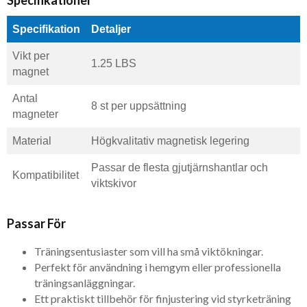
Specifikationer
Specifikation
Detaljer
Vikt per
1.25 LBS
magnet
Antal
8 st per uppsättning
magneter
Material
Högkvalitativ magnetisk legering
Passar de flesta gjutjärnshantlar och
Kompatibilitet
viktskivor
Passar För
Träningsentusiaster som vill ha små viktökningar.
Perfekt för användning i hemgym eller professionella
träningsanläggningar.
Ett praktiskt tillbehör för finjustering vid styrketräning