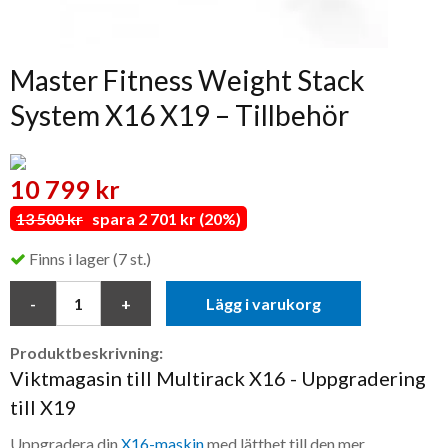
Master Fitness Weight Stack
System X16 X19 – Tillbehör
10 799 kr
13 500 kr
spara 2 701 kr (20%)
Finns i lager (7 st.)
Lägg i varukorg
Produktbeskrivning:
Viktmagasin till Multirack X16 - Uppgradering
till X19
Uppgradera din
X16-maskin
med lätthet till den mer