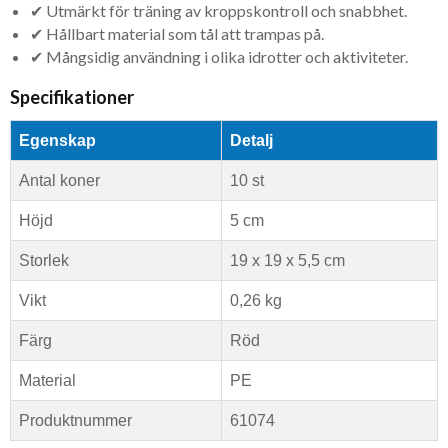
✔ Utmärkt för träning av kroppskontroll och snabbhet.
✔ Hållbart material som tål att trampas på.
✔ Mångsidig användning i olika idrotter och aktiviteter.
Specifikationer
Egenskap
Detalj
Antal koner
10 st
Höjd
5 cm
Storlek
19 x 19 x 5,5 cm
Vikt
0,26 kg
Färg
Röd
Material
PE
Produktnummer
61074