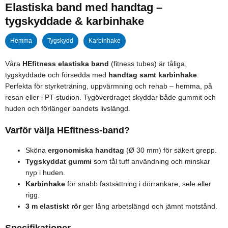
Elastiska band med handtag –
tygskyddade & karbinhake
Hemma
Tygskydd
Karbinhake
Våra
HEfitness elastiska band
(fitness tubes) är tåliga,
tygskyddade och försedda med
handtag samt karbinhake
.
Perfekta för styrketräning, uppvärmning och rehab – hemma, på
resan eller i PT-studion. Tygöverdraget skyddar både gummit och
huden och förlänger bandets livslängd.
Varför välja HEfitness-band?
Sköna
ergonomiska handtag
(Ø 30 mm) för säkert grepp.
Tygskyddat gummi
som tål tuff användning och minskar
nyp i huden.
Karbinhake
för snabb fastsättning i dörrankare, sele eller
rigg.
3 m elastiskt rör
ger lång arbetslängd och jämnt motstånd.