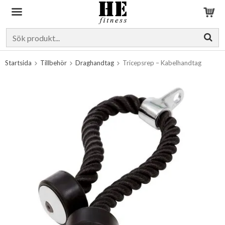
Produkten har blivit tillagd i varukorgen
Startsida
Tillbehör
Draghandtag
Tricepsrep – Kabelhandtag