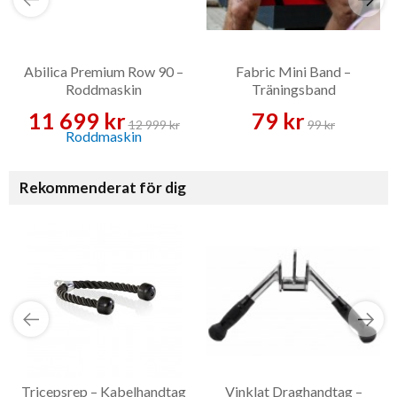
Abilica Premium Row 90 –
Fabric Mini Band –
Roddmaskin
Träningsband
11 699 kr
79 kr
12 999 kr
99 kr
Rekommenderat för dig
Tricepsrep – Kabelhandtag
Vinklat Draghandtag –