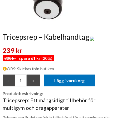
Tricepsrep – Kabelhandtag
239 kr
300 kr
spara 61 kr (20%)
OBS: Skickas från butiken
Lägg i varukorg
Produktbeskrivning:
Tricepsrep: Ett mångsidigt tillbehör för
multigym och dragapparater
Tricepsrep
är det perfekta tillbehöret för att maximera din