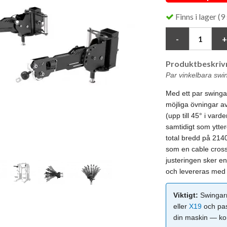
Finns i lager (9 
Produktbeskrivn
Par vinkelbara sw
Med ett par swing
möjliga övningar av
(upp till 45° i varde
samtidigt som ytter
total bredd på 214
som en cable cross
justeringen sker en
och levereras med 
Viktigt:
Swingarm
eller
X19
och pas
din maskin — ko