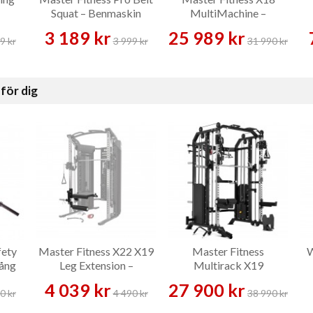
Squat – Benmaskin
MultiMachine –
Multigym
3 189 kr
25 989 kr
9 kr
3 999 kr
31 990 kr
för dig
fety
Master Fitness X22 X19
Master Fitness
W
tång
Leg Extension –
Multirack X19
Tillbehör
4 039 kr
27 900 kr
0 kr
4 490 kr
38 990 kr