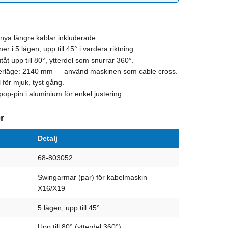
 nya längre kablar inkluderade.
r i 5 lägen, upp till 45° i vardera riktning.
tåt upp till 80°, ytterdel som snurrar 360°.
tterläge: 2140 mm — använd maskinen som cable cross.
 för mjuk, tyst gång.
op-pin i aluminium för enkel justering.
r
Detalj
68-803052
Swingarmar (par) för kabelmaskin
X16/X19
5 lägen, upp till 45°
Upp till 80° (ytterdel 360°)