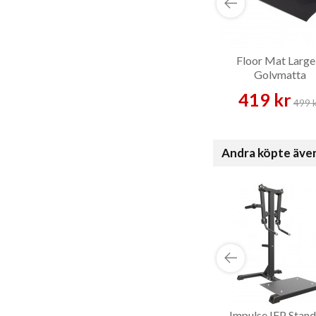
Floor Mat Large
Golvmatta
419 kr
499 
Andra köpte äve
Impulse IFP Stand