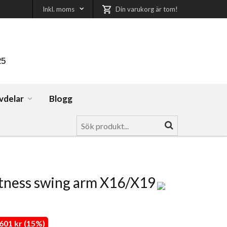
Inkl. moms
Din varukorg är tom!
25
vdelar
Blogg
tness swing arm X16/X19
01 kr (15%)