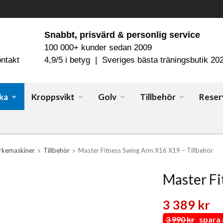
Snabbt, prisvärd & personlig service
100 000+ kunder sedan 2009
ntakt
4,9/5 i betyg | Sveriges bästa träningsbutik 20
ka
Kroppsvikt
Golv
Tillbehör
Reser
rkemaskiner
Tillbehör
Master Fitness Swing Arm X16 X19 – Tillbehör
Master Fi
3 389 kr
3 990 kr
spara 6