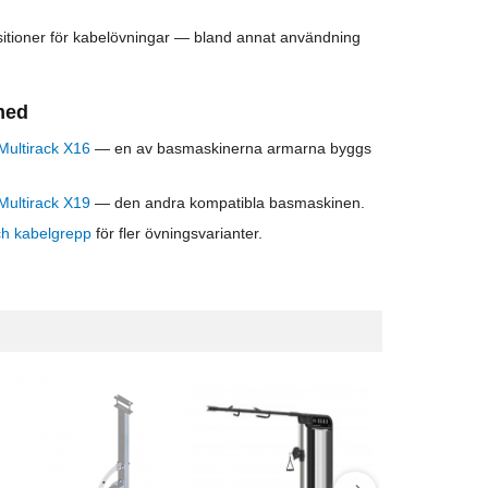
ositioner för kabelövningar — bland annat användning
med
Multirack X16
— en av basmaskinerna armarna byggs
Multirack X19
— den andra kompatibla basmaskinen.
h kabelgrepp
för fler övningsvarianter.