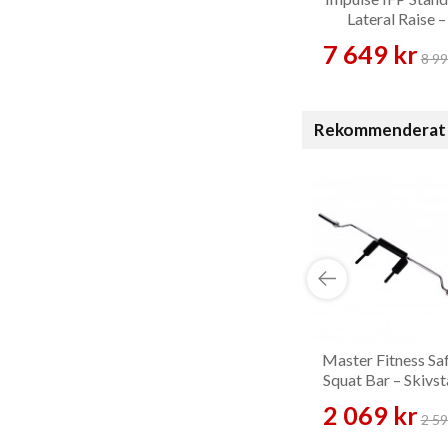
Lateral Raise –
Axelmaskin
7 649 kr
8 99
Rekommenderat 
Master Fitness Sa
Squat Bar – Skivs
2 069 kr
2 59