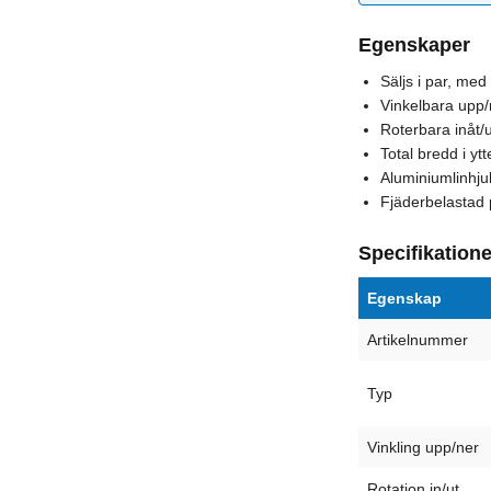
Egenskaper
Säljs i par, med
Vinkelbara upp/ne
Roterbara inåt/u
Total bredd i y
Aluminiumlinhjul
Fjäderbelastad p
Specifikatione
Egenskap
Artikelnummer
Typ
Vinkling upp/ner
Rotation in/ut