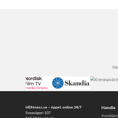
För
HEfitness.se – öppet online 24/7
Handla
Sveavägen 107
Kundtjäns