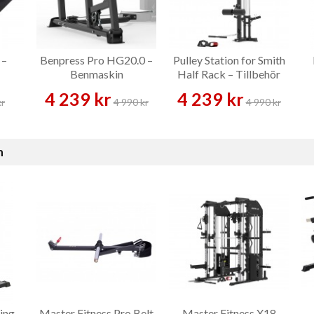
 –
Benpress Pro HG20.0 –
Pulley Station for Smith
Benmaskin
Half Rack – Tillbehör
4 239 kr
4 239 kr
kr
4 990 kr
4 990 kr
n
ing
Master Fitness Pro Belt
Master Fitness X18