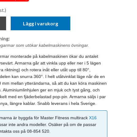
st.)
Lägg i varukorg
ing:
ingarmar som utökar kabelmaskinens övningar.
armar monterade på kabelmaskinen ökar du antalet
sevärt. Armarna går att vinkla upp eller ner i 5 lägen
ra riktning) och rotera inåt eller utåt upp till 80°,
delen kan snurra 360°. I helt utåtvinklat läge når de en
0 mm mellan ytterändarna, så att du kan köra maskinen
. Aluminiumlinhjulen ger en mjuk och tyst gång, och
kelt med en fjäderbelastad pop-pin. Armarna säljs i par
nya, längre kablar. Snabb leverans i hela Sverige.
arna är byggda för Master Fitness multirack
X16
sar inte andra modeller. Osäker på om de passar
ntakta oss på 08-854 520.