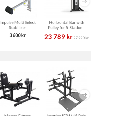
Impulse Multi Select
Horizontal Bar with
Impulse I
Stabilizer
Pulley for 5-Station –
Cable Cr
Tillbehör
Kabel
3 600 kr
7 18
23 789 kr
27 990 kr
Master Fitness
Impulse IFP1615 Belt
Impulse I