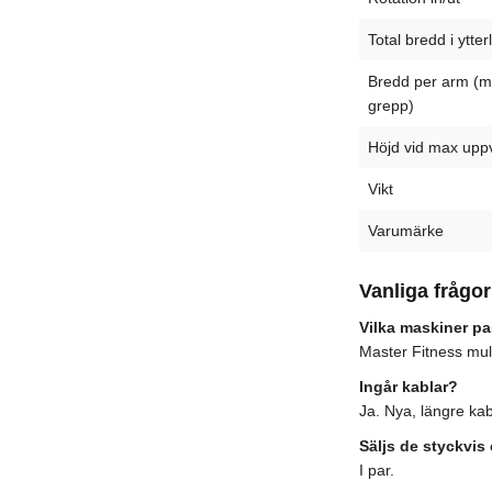
Total bredd i ytter
Bredd per arm (
grepp)
Höjd vid max uppv
Vikt
Varumärke
Vanliga frågor
Vilka maskiner p
Master Fitness mul
Ingår kablar?
Ja. Nya, längre kab
Säljs de styckvis e
I par.