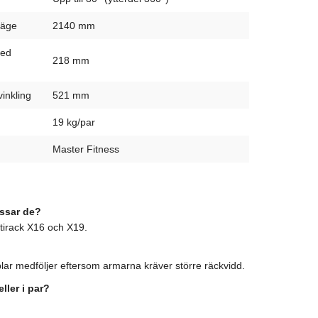
läge
2140 mm
med
218 mm
inkling
521 mm
19 kg/par
Master Fitness
assar de?
tirack X16 och X19.
lar medföljer eftersom armarna kräver större räckvidd.
ller i par?