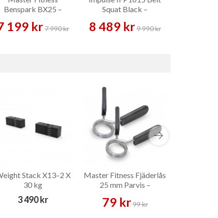
Benspark BX25 –
Squat Black –
Extension 
Benmaskin
Benmaskin
7 199 kr
8 489 kr
8 499 
7 990 kr
9 990 kr
eight Stack X13–2 X
Master Fitness Fjäderlås
Master Fitn
30 kg
25 mm Parvis –
Monolift –
Skivstångslås
3 490 kr
79 kr
3 679 
99 kr