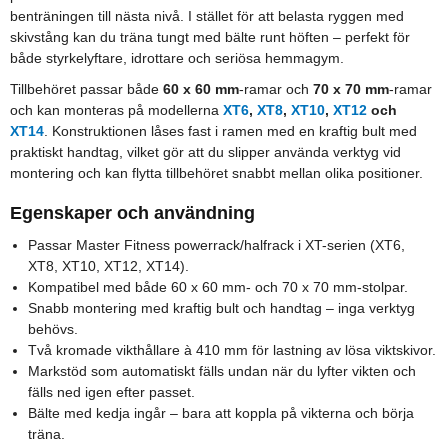
benträningen till nästa nivå. I stället för att belasta ryggen med
skivstång kan du träna tungt med bälte runt höften – perfekt för
både styrkelyftare, idrottare och seriösa hemmagym.
Tillbehöret passar både
60 x 60 mm
-ramar och
70 x 70 mm
-ramar
och kan monteras på modellerna
XT6
,
XT8
,
XT10
,
XT12
och
XT14
. Konstruktionen låses fast i ramen med en kraftig bult med
praktiskt handtag, vilket gör att du slipper använda verktyg vid
montering och kan flytta tillbehöret snabbt mellan olika positioner.
Egenskaper och användning
Passar Master Fitness powerrack/halfrack i XT-serien (XT6,
XT8, XT10, XT12, XT14).
Kompatibel med både 60 x 60 mm- och 70 x 70 mm-stolpar.
Snabb montering med kraftig bult och handtag – inga verktyg
behövs.
Två kromade vikthållare à 410 mm för lastning av lösa viktskivor.
Markstöd som automatiskt fälls undan när du lyfter vikten och
fälls ned igen efter passet.
Bälte med kedja ingår – bara att koppla på vikterna och börja
träna.