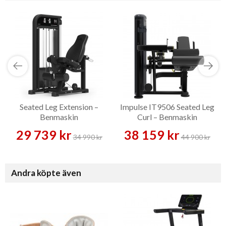
Seated Leg Extension –
Impulse IT9506 Seated Leg
Benmaskin
Curl – Benmaskin
29 739 kr
38 159 kr
34 990 kr
44 900 kr
Andra köpte även