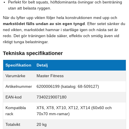
Perfekt för belt squats, höftdominanta övningar och benträning
utan att belasta ryggen.
När du lyfter upp vikten följer hela konstruktionen med upp och
markstödet fälls undan av sin egen tyngd
. Efter setet sänker du
ned vikten, markstödet hamnar i startläge igen och nästa set är
redo. Det gör träningen både säker, effektiv och smidig även vid
riktigt tunga belastningar.
Tekniska specifikationer
Specifikation
Detalj
Varumärke
Master Fitness
Artikelnummer
6200006199 (katalog: 68-509127)
EAN-kod
7340219007180
Kompatibla
XT6, XT8, XT10, XT12, XT14 (60x60 och
rack
70x70 mm-ramar)
Totalvikt
20 kg