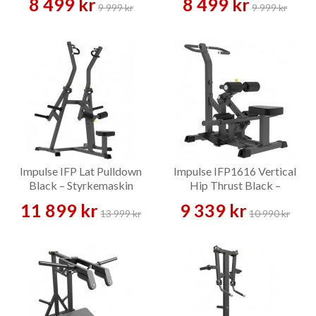
8 499 kr
8 499 kr
9 999 kr
9 999 kr
Impulse IFP Lat Pulldown
Impulse IFP1616 Vertical
Black – Styrkemaskin
Hip Thrust Black –
Benmaskin
11 899 kr
9 339 kr
13 999 kr
10 990 kr