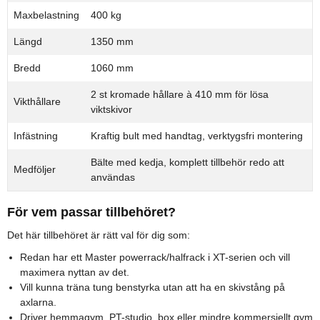
Maxbelastning
400 kg
Längd
1350 mm
Bredd
1060 mm
2 st kromade hållare à 410 mm för lösa
Vikthållare
viktskivor
Infästning
Kraftig bult med handtag, verktygsfri montering
Bälte med kedja, komplett tillbehör redo att
Medföljer
användas
För vem passar tillbehöret?
Det här tillbehöret är rätt val för dig som:
Redan har ett Master powerrack/halfrack i XT-serien och vill
maximera nyttan av det.
Vill kunna träna tung benstyrka utan att ha en skivstång på
axlarna.
Driver hemmagym, PT-studio, box eller mindre kommersiellt gym