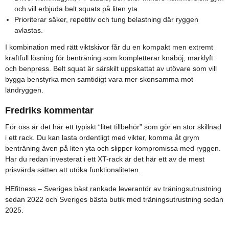
och vill erbjuda belt squats på liten yta.
Prioriterar säker, repetitiv och tung belastning där ryggen
avlastas.
I kombination med rätt viktskivor får du en kompakt men extremt
kraftfull lösning för benträning som kompletterar knäböj, marklyft
och benpress. Belt squat är särskilt uppskattat av utövare som vill
bygga benstyrka men samtidigt vara mer skonsamma mot
ländryggen.
Fredriks kommentar
För oss är det här ett typiskt “litet tillbehör” som gör en stor skillnad
i ett rack. Du kan lasta ordentligt med vikter, komma åt grym
benträning även på liten yta och slipper kompromissa med ryggen.
Har du redan investerat i ett XT-rack är det här ett av de mest
prisvärda sätten att utöka funktionaliteten.
HEfitness – Sveriges bäst rankade leverantör av träningsutrustning
sedan 2022 och Sveriges bästa butik med träningsutrustning sedan
2025.