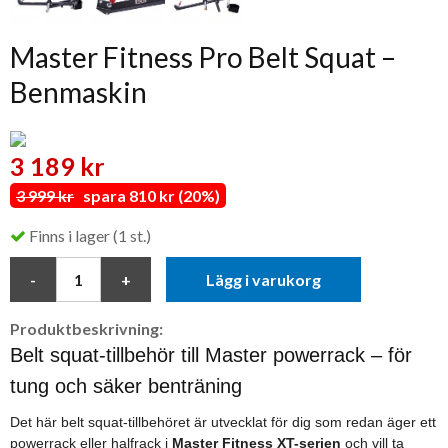
Master Fitness Pro Belt Squat –
Benmaskin
3 189 kr
3 999 kr
spara 810 kr (20%)
Finns i lager (1 st.)
Lägg i varukorg
Produktbeskrivning:
Belt squat-tillbehör till Master powerrack – för
tung och säker benträning
Det här belt squat-tillbehöret är utvecklat för dig som redan äger ett
powerrack eller halfrack i
Master Fitness XT-serien
och vill ta