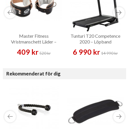
Master Fitness
Tunturi T20 Competence
Vristmanschett Läder –
2020 – Löpband
Tillbehör
409 kr
6 990 kr
520 kr
14 990 kr
Rekommenderat för dig