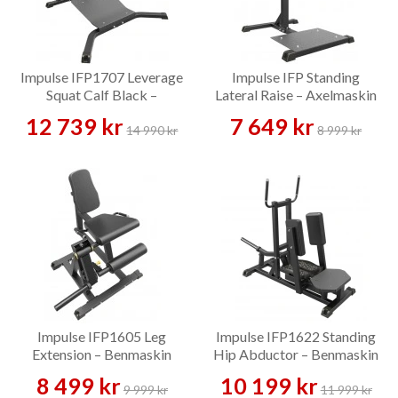
Impulse IFP1707 Leverage
Impulse IFP Standing
Squat Calf Black –
Lateral Raise – Axelmaskin
Benmaskin
12 739 kr
7 649 kr
14 990 kr
8 999 kr
Impulse IFP1605 Leg
Impulse IFP1622 Standing
Extension – Benmaskin
Hip Abductor – Benmaskin
8 499 kr
10 199 kr
9 999 kr
11 999 kr