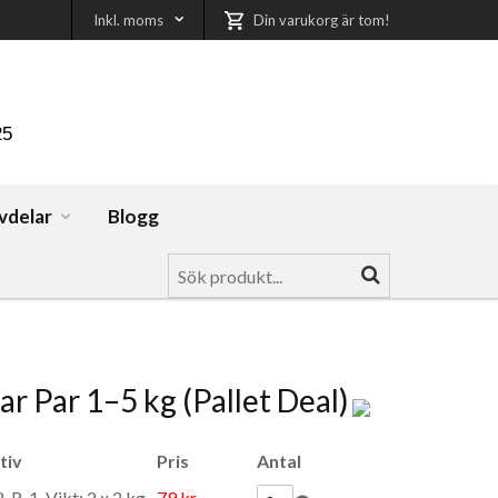
Inkl. moms
Din varukorg är tom!
25
vdelar
Blogg
r Par 1–5 kg (Pallet Deal)
tiv
Pris
Antal
R-1, Vikt: 2 x 2 kg
79 kr