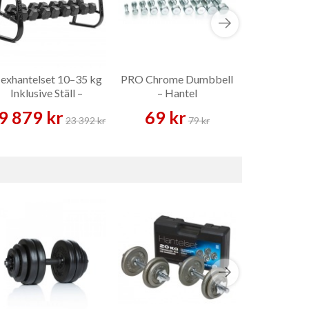
exhantelset 10–35 kg
PRO Chrome Dumbbell
Hexhantels
Inklusive Ställ –
– Hantel
Inklusiv
Hantelset
Hant
9 879 kr
69 kr
20 989 
23 392 kr
79 kr