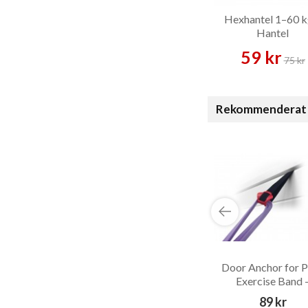
Hexhantel 1–60 k
Hantel
59 kr
75 kr
Rekommenderat 
Door Anchor for 
Exercise Band 
Tillbehör
89 kr