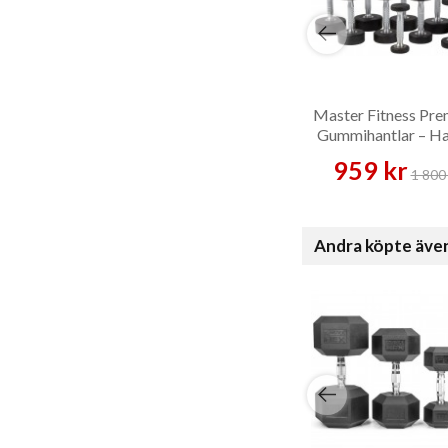
Master Fitness Pr
Gummihantlar – Ha
959 kr
1 800 
Andra köpte äve