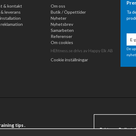
Pre
t & kontakt
Om oss
 & leverans
Butik / Öppettider
Ta d
installation
Nyheter
prod
 reklamation
Nyhetsbrev
Samarbeten
Referenser
Om cookies
De up
HEfitness.se drivs av Happy Elk AB
nyhet
Cookie inställningar
ining tips .