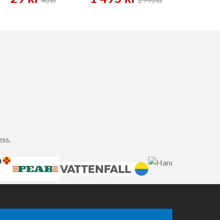
40 kr
2 990 kr
ess.