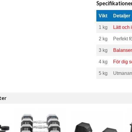
Specifikatione
Vikt
Detaljer
1 kg
Lätt och 
2 kg
Perfekt fö
3 kg
Balansera
4 kg
För dig s
5 kg
Utmanande
ter