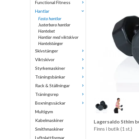
Functional Fitness
Hantlar
Fasta hantlar
Justerbara hantlar
Hantelset
Hantlar med viktskivor
Hantelstänger
Skivstänger
Viktskivor
Styrkemaskiner
Träningsbänkar
Rack & Ställningar
Träningsrep
Boxningssäckar
Multigym
Kabelmaskiner
Lagersaldo Sthlm bu
Finns i butik (1 st.)
Smithmaskiner
Lyftplattformar