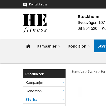
Kontakta oss
Stockholm
Sveavägen 107
08-854 520 |
Ko
Kampanjer
Kondition
Styr
Startsida
Styrka
Han
Produkter
Kampanjer
Kondition
Styrka