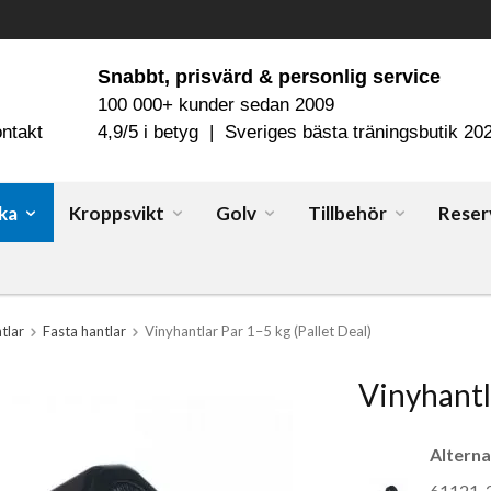
Snabbt, prisvärd & personlig service
100 000+ kunder sedan 2009
ntakt
4,9/5 i betyg | Sveriges bästa träningsbutik 20
ka
Kroppsvikt
Golv
Tillbehör
Reser
tlar
Fasta hantlar
Vinyhantlar Par 1–5 kg (Pallet Deal)
Vinyhantla
Alterna
61121-2-