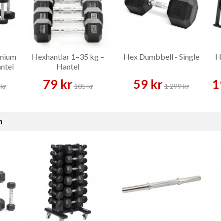
emium
Hexhantlar 1–35 kg –
Hex Dumbbell - Single
H
ntel
Hantel
79 kr
59 kr
1
kr
105 kr
1 299 kr
n