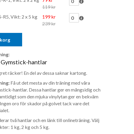
119 kr
R5, Vikt: 2 x 5 kg
199 kr
239 kr
ukorg
ing:
 Gymstick-hantlar
gret räcker! En del av dessa saknar kartong.
ing:
Få ut det mesta av din träning med våra
tick-hantlar. Dessa hantlar ger en mångsidig och
samtidigt som den mjuka vinylytan ger en bekväm
Ingen oro för skador på golvet tack vare det
alet.
rar två hantlar och en länk till onlineträning. Välj
kter: 1 kg, 2 kg och 5 kg.