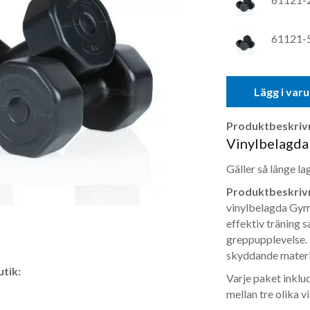
61121-5-
Lägg i var
Produktbeskrivn
Vinylbelagda
Gäller så länge la
Produktbeskrivn
vinylbelagda Gyms
effektiv träning 
greppupplevelse. 
skyddande materi
tik:
Varje paket inklude
mellan tre olika vi