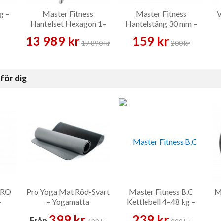
g –
Master Fitness
Master Fitness
V
Hantelset Hexagon 1–
Hantelstång 30 mm –
20 kg Par Inklusive Ställ
Hantelstång
13 989 kr
159 kr
– Hantelset
17 890 kr
200 kr
för dig
PRO
Pro Yoga Mat Röd-Svart
Master Fitness B.C
M
–
– Yogamatta
Kettlebell 4–48 kg –
Kettlebell
399 kr
239 kr
Från