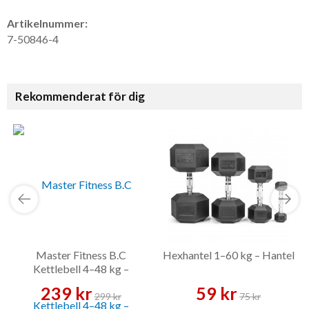
Artikelnummer:
7-50846-4
Rekommenderat för dig
Master Fitness B.C
Hexhantel 1–60 kg – Hantel
Kettlebell 4–48 kg –
Kettlebell
239 kr
59 kr
299 kr
75 kr