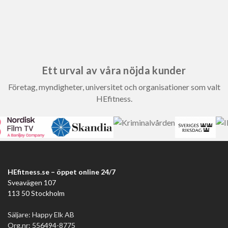
Ett urval av våra nöjda kunder
Företag, myndigheter, universitet och organisationer som valt
HEfitness.
HEfitness.se – öppet online 24/7
Sveavägen 107
113 50 Stockholm
Säljare: Happy Elk AB
Org.nr: 556494-8775