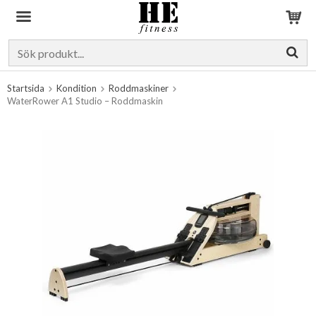
Produkten har blivit tillagd i varukorgen
Startsida
Kondition
Roddmaskiner
WaterRower A1 Studio – Roddmaskin