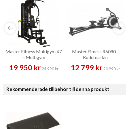
Master Fitness Multigym X7
Master Fitness R6080 –
– Multigym
Roddmaskin
19 950 kr
12 799 kr
24 990 kr
20 990 kr
Rekommenderade tillbehör till denna produkt