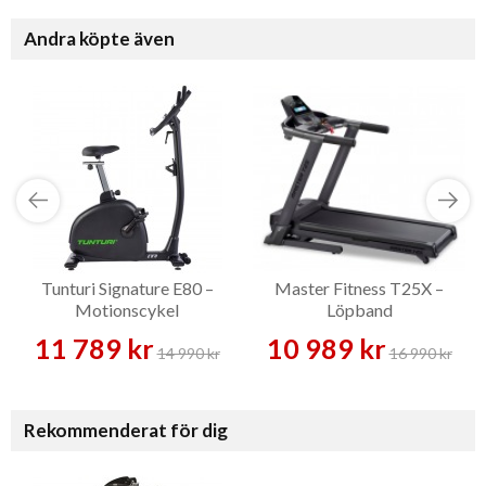
Andra köpte även
Tunturi Signature E80 –
Master Fitness T25X –
Motionscykel
Löpband
11 789 kr
10 989 kr
14 990 kr
16 990 kr
Rekommenderat för dig