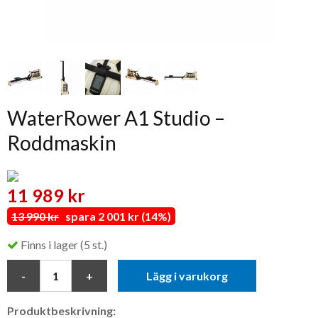
WaterRower A1 Studio –
Roddmaskin
11 989 kr
13 990 kr
spara 2 001 kr (14%)
Finns i lager (5 st.)
Lägg i varukorg
Produktbeskrivning: