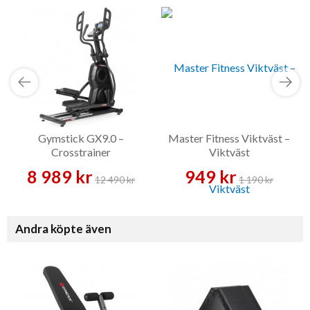
Gymstick GX9.0 –
Master Fitness Viktväst –
Crosstrainer
Viktväst
8 989 kr
949 kr
12 490 kr
1 190 kr
Andra köpte även