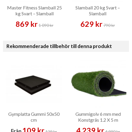
Master Fitness Slamball 25
Slamball 20 kg Svart –
kg Svart – Slamball
Slamball
869 kr
629 kr
1 090 kr
790 kr
Rekommenderade tillbehör till denna produkt
Gymplatta Gummi 50x50
Gummigolv 6 mm med
cm
Konstgräs 1.2 X 5 m
109 kr
4 239 kr
Från
129 kr
4 990 kr