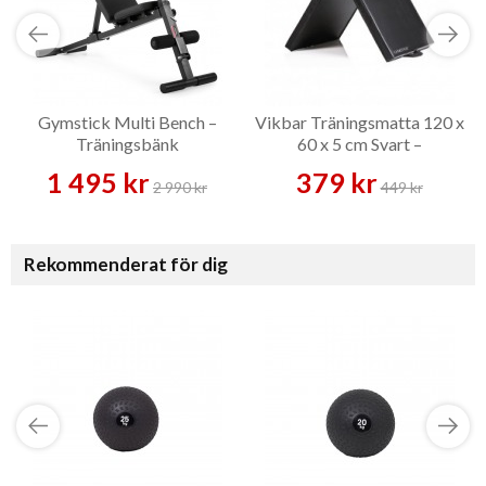
Gymstick Multi Bench –
Vikbar Träningsmatta 120 x
Träningsbänk
60 x 5 cm Svart –
Träningsmatta
1 495 kr
379 kr
2 990 kr
449 kr
Rekommenderat för dig