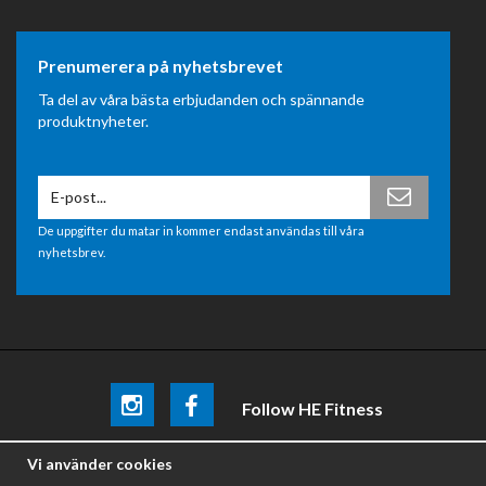
Prenumerera på nyhetsbrevet
Ta del av våra bästa erbjudanden och spännande
produktnyheter.
De uppgifter du matar in kommer endast användas till våra
nyhetsbrev.
Follow HE Fitness
Be the first
to know about
promotions, news and training
Vi använder cookies
tips .