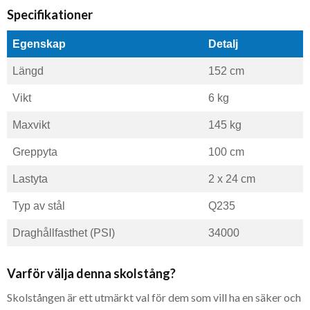
Specifikationer
Egenskap
Detalj
Längd
152 cm
Vikt
6 kg
Maxvikt
145 kg
Greppyta
100 cm
Lastyta
2 x 24 cm
Typ av stål
Q235
Draghållfasthet (PSI)
34000
Varför välja denna skolstång?
Skolstången är ett utmärkt val för dem som vill ha en säker och