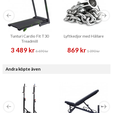
Tunturi Cardio Fit T30
Lyftkedjor med Hållare
Treadmill
3 489 kr
869 kr
6 690 kr
1 090 kr
Andra köpte även