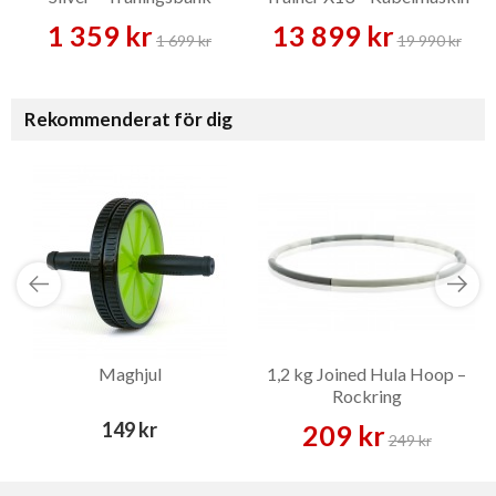
1 359 kr
13 899 kr
1 699 kr
19 990 kr
Rekommenderat för dig
Maghjul
1,2 kg Joined Hula Hoop –
Rockring
149 kr
209 kr
249 kr