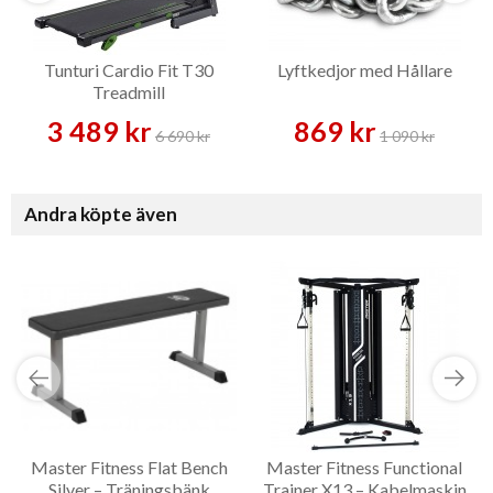
Tunturi Cardio Fit T30
Lyftkedjor med Hållare
Treadmill
3 489 kr
869 kr
6 690 kr
1 090 kr
Andra köpte även
Master Fitness Flat Bench
Master Fitness Functional
Silver – Träningsbänk
Trainer X13 – Kabelmaskin