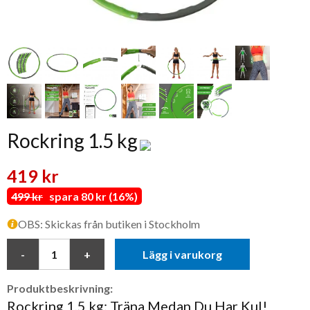
Rockring 1.5 kg
419 kr
499 kr
spara 80 kr (16%)
OBS: Skickas från butiken i Stockholm
Lägg i varukorg
Produktbeskrivning:
Rockring 1,5 kg: Träna Medan Du Har Kul!