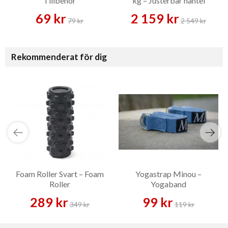
Tillbehör
kg – Justerbar hantel
69 kr
2 159 kr
79 kr
2 549 kr
Rekommenderat för dig
Foam Roller Svart – Foam
Yogastrap Minou –
Roller
Yogaband
289 kr
99 kr
349 kr
119 kr