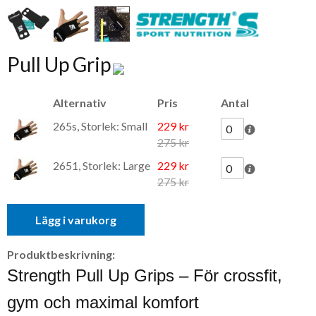
Pull Up Grip
Alternativ
Pris
Antal
265s, Storlek: Small
229 kr
275 kr
2651, Storlek: Large
229 kr
275 kr
Lägg i varukorg
Produktbeskrivning:
Strength Pull Up Grips – För crossfit,
gym och maximal komfort