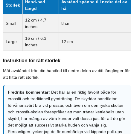
Hand-pad
Avstånd spänne till nedre del av
Storlek
längd
hål
12 cm / 4.7
Small
8 cm
inches
16 cm / 6.3
Large
12 cm
inches
Instruktion för rätt storlek
Mät avståndet från din handled till nedre delen av ditt långfinger för
att hitta rätt storlek.
Fredriks kommentar:
Det här är en riktig favorit både för
crossfit och traditionell gymträning. De skyddar handflatan
förvånansvärt bra vid pressar, och även om den ryska skolan
och crossfit-skolan förespråkar att man tränar kettlebells utan
skydd, har många av våra kunder valt dessa just för att de gör
det möjligt att successivt stärka huden och vänja sig.
Personligen tycker jag de är oumbärliga vid kippade pull-ups –