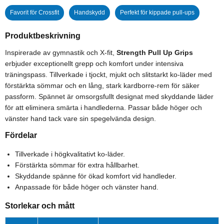
Favorit för Crossfit
Handskydd
Perfekt för kippade pull-ups
Produktbeskrivning
Inspirerade av gymnastik och X-fit,
Strength Pull Up Grips
erbjuder exceptionellt grepp och komfort under intensiva
träningspass. Tillverkade i tjockt, mjukt och slitstarkt ko-läder med
förstärkta sömmar och en lång, stark kardborre-rem för säker
passform. Spännet är omsorgsfullt designat med skyddande läder
för att eliminera smärta i handlederna. Passar både höger och
vänster hand tack vare sin spegelvända design.
Fördelar
Tillverkade i högkvalitativt ko-läder.
Förstärkta sömmar för extra hållbarhet.
Skyddande spänne för ökad komfort vid handleder.
Anpassade för både höger och vänster hand.
Storlekar och mått