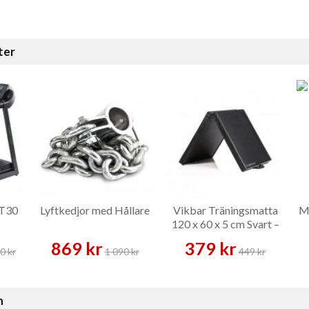
ter
 T30
Lyftkedjor med Hållare
Vikbar Träningsmatta
Ma
120 x 60 x 5 cm Svart –
Träningsmatta
869 kr
379 kr
0 kr
1 090 kr
449 kr
n