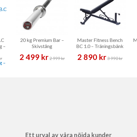
.C
20 kg Premium Bar –
Master Fitness Bench
M
g –
Skivstång
BC 1.0 – Träningsbänk
2 499 kr
2 890 kr
kr
2 999 kr
3 990 kr
Ett urval av våra nöjda kunder