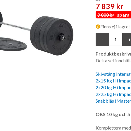
7 839 kr
9 800 kr
spara 1
Finns ej i lagret
Produktbeskrivn
Detta set innehåll
Skivstång Interna
2x15 kg Hi Impa
2x20 kg Hi Impa
2x25 kg Hi Impa
Snabblås (Master
OBS 10 kg och 5 
Komplettera med l