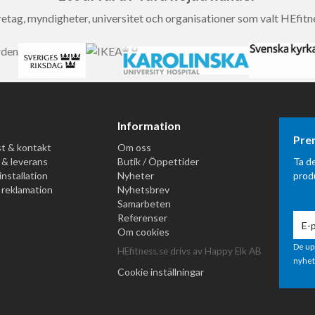
etag, myndigheter, universitet och organisationer som valt HEfitn
Information
Pre
t & kontakt
Om oss
 & leverans
Butik / Öppettider
Ta d
installation
Nyheter
prod
 reklamation
Nyhetsbrev
Samarbeten
Referenser
Om cookies
De up
HEfitness.se drivs av Happy Elk AB
nyhet
Cookie inställningar