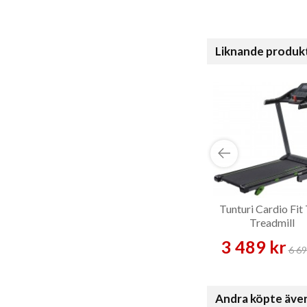
Liknande produk
Tunturi Cardio Fit
Treadmill
3 489 kr
6 69
Andra köpte äve