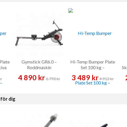
Plate
Gymstick GR6.0 –
Hi-Temp Bumper Plate
iva
Roddmaskin
Set 100 kg –
Sk
Viktskiveset
4 890 kr
3 489 kr
kr
6 790 kr
4 912 kr
för dig