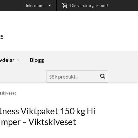
Inkl. moms
Din varukorg är tom!
25
vdelar
Blogg
tskiveset
tness Viktpaket 150 kg Hi
mper – Viktskiveset