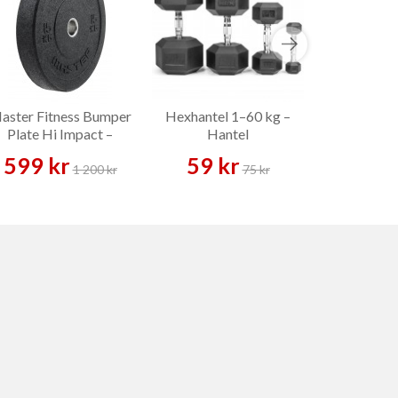
aster Fitness Bumper
Hexhantel 1–60 kg –
Gymplat
Plate Hi Impact –
Hantel
100x1
Viktskiva
499
599 kr
59 kr
1 200 kr
75 kr