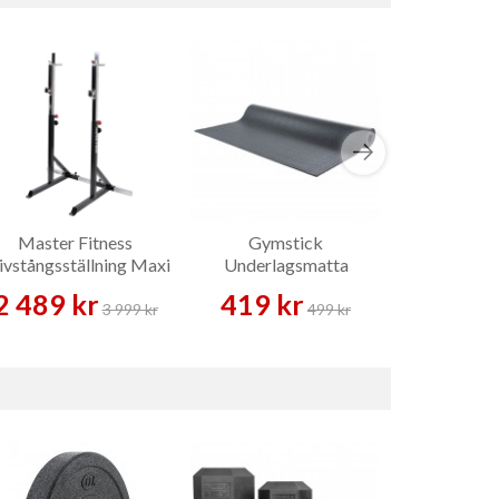
Master Fitness
Gymstick
Multi-train
ivstångsställning Maxi
Underlagsmatta
– Skivstångsställning
200x100x0,6 cm
2 489 kr
419 kr
199 
3 999 kr
499 kr