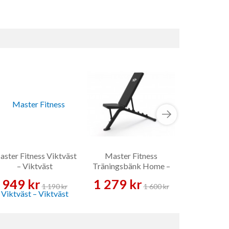
ster Fitness Viktväst
Master Fitness
Sandsäck
– Viktväst
Träningsbänk Home –
Sand
Träningsbänk
949 kr
1 279 kr
399 
1 190 kr
1 600 kr