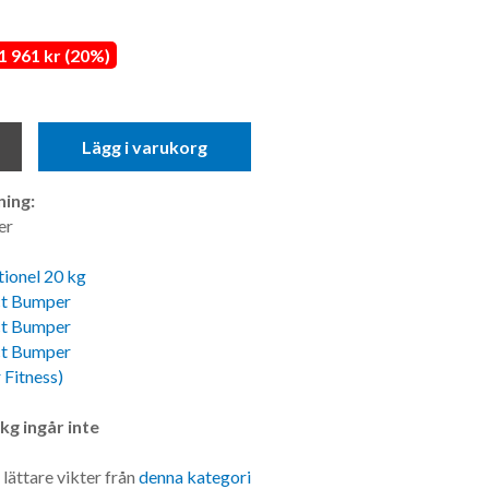
 961 kr (20%)
Lägg i varukorg
ing:
er
tionel 20 kg
ct Bumper
ct Bumper
ct Bumper
 Fitness)
kg ingår inte
ättare vikter från
denna kategori