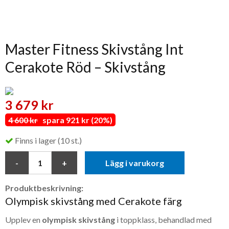
Master Fitness Skivstång Int
Cerakote Röd – Skivstång
3 679 kr
4 600 kr
spara 921 kr (20%)
Finns i lager (10 st.)
Lägg i varukorg
Produktbeskrivning:
Olympisk skivstång med Cerakote färg
Upplev en
olympisk skivstång
i toppklass, behandlad med