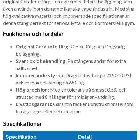
original Cerakote färg – en extremt slitstark beläggning som
även används inom den amerikanska vapenindustrin. Med sina
högkvalitativa material och imponerande specifikationer är
denna stång perfekt för seriösa lyftare och kommersiella gym.
Funktioner och fördelar
Original Cerakote färg:
Ger en tålig och långvarig
beläggning.
Svart oxidbehandling:
På stångens ändar för extra
hållbarhet.
Imponerande styrka:
Draghållfasthet på 215000 PSI
och en maxbelastning på 650 kg.
Hög precision:
Med en tolerans på endast 0,5% och
utrustad med 8 nållager för smidig användning.
Livstidsgaranti:
Garantin täcker konstruktionsfel som
trasiga lager eller deformation.
Specifikationer
Specifikation
Detalj