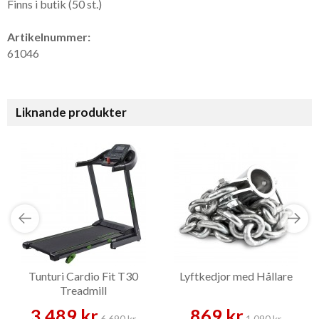
Finns i butik (50 st.)
Artikelnummer:
61046
Liknande produkter
Tunturi Cardio Fit T30
Lyftkedjor med Hållare
Treadmill
3 489 kr
869 kr
6 690 kr
1 090 kr