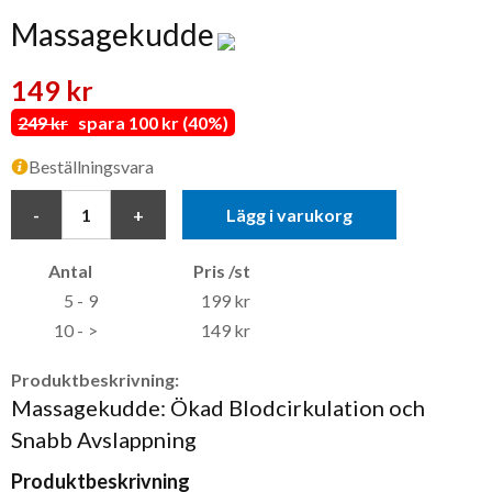
Massagekudde
149 kr
249 kr
spara 100 kr (40%)
Beställningsvara
Lägg i varukorg
Antal
Pris /st
5 -
9
199 kr
10 -
>
149 kr
Produktbeskrivning:
Massagekudde: Ökad Blodcirkulation och
Snabb Avslappning
Produktbeskrivning