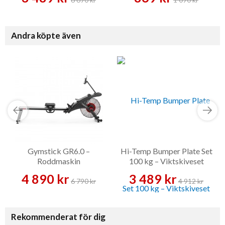
Andra köpte även
Gymstick GR6.0 –
Hi-Temp Bumper Plate Set
Roddmaskin
100 kg – Viktskiveset
4 890 kr
3 489 kr
6 790 kr
4 912 kr
Rekommenderat för dig