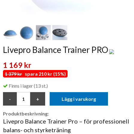
Livepro Balance Trainer PRO
1 169 kr
1 379 kr
spara 210 kr (15%)
Finns i lager (13 st.)
Lägg i varukorg
Produktbeskrivning:
Livepro Balance Trainer Pro – för professionell
balans- och styrketräning