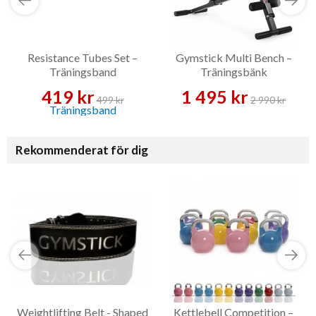
Resistance Tubes Set –
Gymstick Multi Bench –
Träningsband
Träningsbänk
419 kr
1 495 kr
499 kr
2 990 kr
Rekommenderat för dig
Weightlifting Belt - Shaped
Kettlebell Competition –