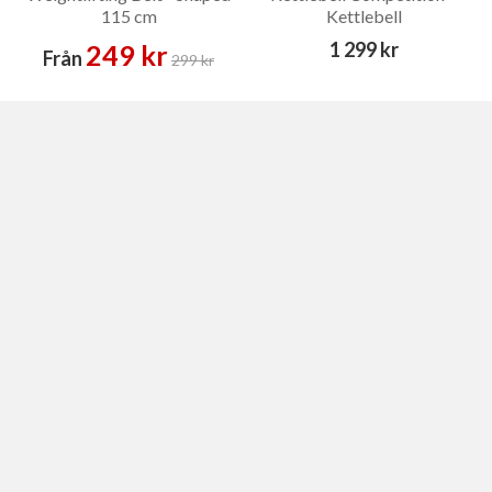
115 cm
Kettlebell
1 299 kr
249 kr
Från
299 kr