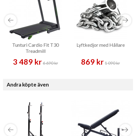
Tunturi Cardio Fit T30
Lyftkedjor med Hållare
Treadmill
3 489 kr
869 kr
6 690 kr
1 090 kr
Andra köpte även