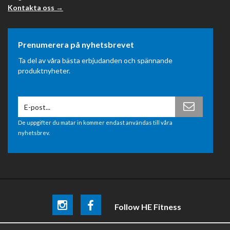
Kontakta oss →
Prenumerera på nyhetsbrevet
Ta del av våra bästa erbjudanden och spännande
produktnyheter.
De uppgifter du matar in kommer endast användas till våra
nyhetsbrev.
Follow HE Fitness
Be the first
to know about
promotions, news and training