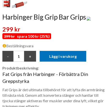
Harbinger Big Grip Bar Grips
299 kr
399 kr
spara 100 kr (25%)
Beställningsvara
Lägg i varukorg
Produktbeskrivning:
Fat Grips från Harbinger - Förbättra Din
Greppstyrka
Fat Grips är det ultimata tillbehöret för att lyfta din armträning
till nästa nivå. Genom att konvertera stänger och hantlar till
tjocka stänger aktiveras fler muskler under dina lyft, vilket gör
träningen mer effektiv.