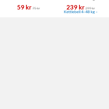
Kettlebell
59 kr
239 kr
75 kr
299 kr