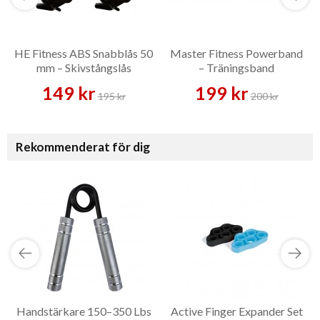
HE Fitness ABS Snabblås 50
Master Fitness Powerband
mm – Skivstångslås
– Träningsband
149 kr
199 kr
195 kr
200 kr
Rekommenderat för dig
Handstärkare 150–350 Lbs
Active Finger Expander Set