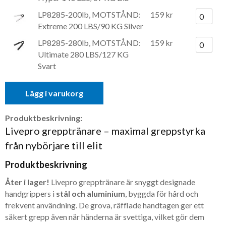
LP8285-200lb, MOTSTÅND:
159 kr
Extreme 200 LBS/90 KG Silver
LP8285-280lb, MOTSTÅND:
159 kr
Ultimate 280 LBS/127 KG
Svart
Lägg i varukorg
Produktbeskrivning:
Livepro grepptränare – maximal greppstyrka
från nybörjare till elit
Produktbeskrivning
Åter i lager!
Livepro grepptränare är snyggt designade
handgrippers i
stål och aluminium
, byggda för hård och
frekvent användning. De grova, räfflade handtagen ger ett
säkert grepp även när händerna är svettiga, vilket gör dem