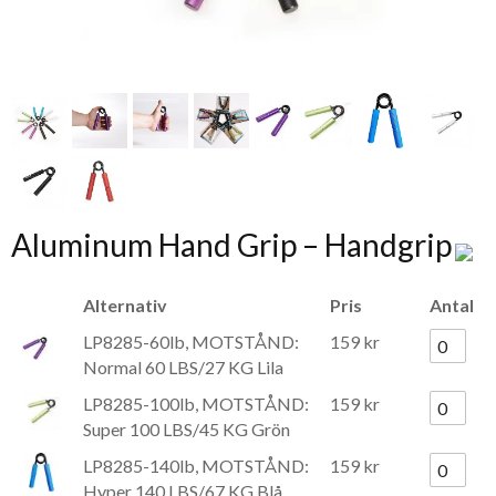
Aluminum Hand Grip – Handgrip
Alternativ
Pris
Antal
LP8285-60lb, MOTSTÅND:
159 kr
Normal 60 LBS/27 KG Lila
LP8285-100lb, MOTSTÅND:
159 kr
Super 100 LBS/45 KG Grön
LP8285-140lb, MOTSTÅND:
159 kr
Hyper 140 LBS/67 KG Blå