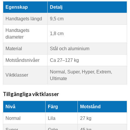
Egenskap
Detalj
Handtagets längd
9,5 cm
Handtagets
1,8 cm
diameter
Material
Stål och aluminium
Motståndsnivåer
Ca 27–127 kg
Normal, Super, Hyper, Extrem,
Viktklasser
Ultimate
Tillgängliga viktklasser
Nivå
Färg
Motstånd
Normal
Lila
27 kg
Super
Grön
45 kg