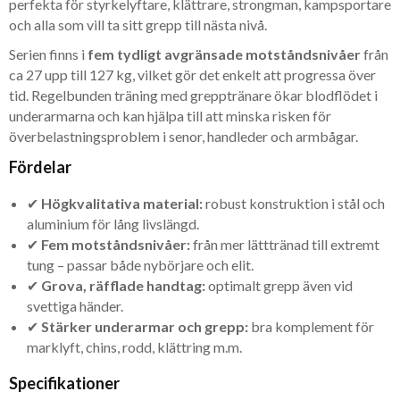
perfekta för styrkelyftare, klättrare, strongman, kampsportare
och alla som vill ta sitt grepp till nästa nivå.
Serien finns i
fem tydligt avgränsade motståndsnivåer
från
ca 27 upp till 127 kg, vilket gör det enkelt att progressa över
tid. Regelbunden träning med grepptränare ökar blodflödet i
underarmarna och kan hjälpa till att minska risken för
överbelastningsproblem i senor, handleder och armbågar.
Fördelar
✔
Högkvalitativa material:
robust konstruktion i stål och
aluminium för lång livslängd.
✔
Fem motståndsnivåer:
från mer lätttränad till extremt
tung – passar både nybörjare och elit.
✔
Grova, räfflade handtag:
optimalt grepp även vid
svettiga händer.
✔
Stärker underarmar och grepp:
bra komplement för
marklyft, chins, rodd, klättring m.m.
Specifikationer