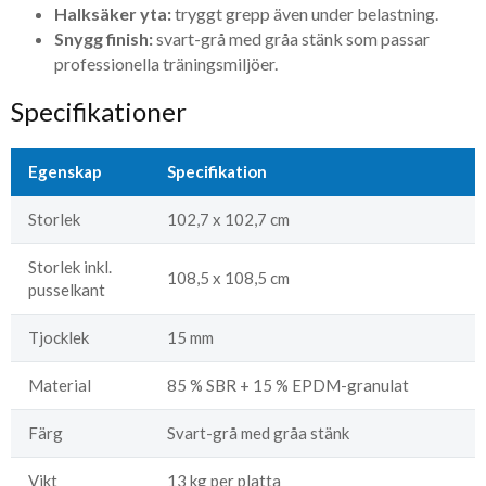
Halksäker yta:
tryggt grepp även under belastning.
Snygg finish:
svart-grå med gråa stänk som passar
professionella träningsmiljöer.
Specifikationer
Egenskap
Specifikation
Storlek
102,7 x 102,7 cm
Storlek inkl.
108,5 x 108,5 cm
pusselkant
Tjocklek
15 mm
Material
85 % SBR + 15 % EPDM-granulat
Färg
Svart-grå med gråa stänk
Vikt
13 kg per platta