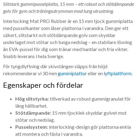
Slitstark gummipusselplatta, 15 mm – ett robust och stötdämpande
golv för gym och träningsutrymmen med tung utrustning.
Interlocking Mat PRO Rubber är en 15 mm tjock gummiplatta
med pusselkanter som låser plattorna i varandra. Den ger ett
säkert, slitstarkt och stötdämpande golv som skyddar
underlaget mot stötar och tunga nedslag – en stabilare lösning
än EVA-pussel för dig som tränar med hantlar och fria vikter.
Snabb leverans i hela Sverige.
För tyngdlyftning där skivstången släpps från höjd
rekommenderar vi 30 mm
gummiplattor
eller en
lyftplattform
.
Egenskaper och fördelar
Hög slitstyrka:
tillverkad av robust gummigranulat för
lång hållbarhet.
Stötdämpande:
15 mm tjocklek skyddar golvet mot
stötar och nedslag.
Pusselsystem:
interlocking-design gör plattorna enkla
att montera och fästa i varandra.