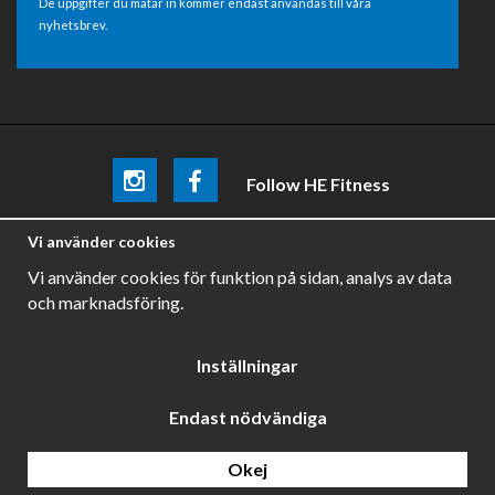
De uppgifter du matar in kommer endast användas till våra
nyhetsbrev.
Follow HE Fitness
Be the first
to know about
promotions, news and training
Vi använder cookies
tips .
Vi använder cookies för funktion på sidan, analys av data
och marknadsföring.
Inställningar
Endast nödvändiga
Drift & produktion:
Wikinggruppen
Okej