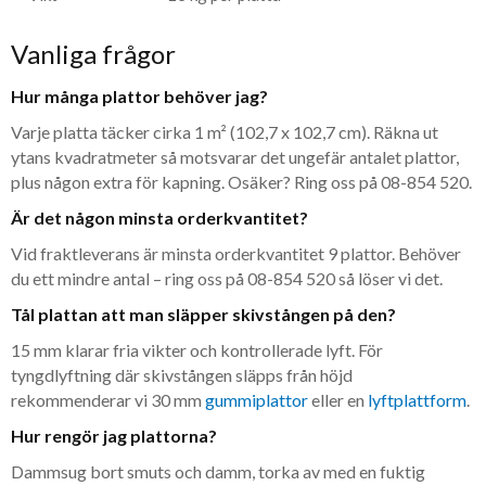
Vanliga frågor
Hur många plattor behöver jag?
Varje platta täcker cirka 1 m² (102,7 x 102,7 cm). Räkna ut
ytans kvadratmeter så motsvarar det ungefär antalet plattor,
plus någon extra för kapning. Osäker? Ring oss på 08-854 520.
Är det någon minsta orderkvantitet?
Vid fraktleverans är minsta orderkvantitet 9 plattor. Behöver
du ett mindre antal – ring oss på 08-854 520 så löser vi det.
Tål plattan att man släpper skivstången på den?
15 mm klarar fria vikter och kontrollerade lyft. För
tyngdlyftning där skivstången släpps från höjd
rekommenderar vi 30 mm
gummiplattor
eller en
lyftplattform
.
Hur rengör jag plattorna?
Dammsug bort smuts och damm, torka av med en fuktig