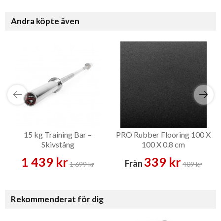
Andra köpte även
15 kg Training Bar –
PRO Rubber Flooring 100 X
Skivstång
100 X 0.8 cm
1 439 kr
339 kr
Från
1 699 kr
409 kr
Rekommenderat för dig