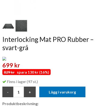
Interlocking Mat PRO Rubber –
svart-grå
699 kr
829 kr
spara 130 kr (16%)
Finns i lager (97 st.)
Lägg i varukorg
Produktbeskrivning: