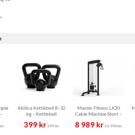
kr
n
mper
Abilica Kettlebell 8–32
Master Fitness LX20
M
 –
kg – Kettlebell
Cable Machine Short –
Kabelmaskin
399 kr
8 989 kr
kr
599 kr
11 990 kr