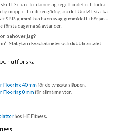
tskött. Sopa eller dammsug regelbundet och torka
ktig mopp och milt rengöringsmedel. Undvik starka
ytt SBR-gummi kan ha en svag gummidoft i början –
 första dagarna så avtar den.
or behöver jag?
,5 m². Mät ytan i kvadratmeter och dubbla antalet
och utforska
 Flooring 40 mm
för de tyngsta släppen.
 Flooring 8 mm
för allmänna ytor.
lattor
hos HE Fitness.
tness