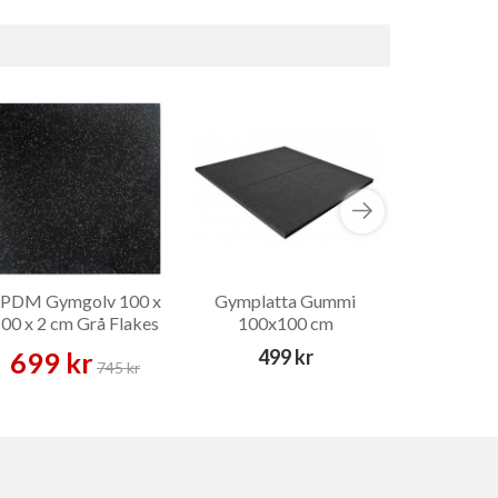
PDM Gymgolv 100 x
Gymplatta Gummi
Interlocki
00 x 2 cm Grå Flakes
100x100 cm
499 kr
699 kr
339 
745 kr