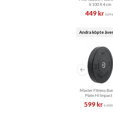
X 100 X 4 cm
449 kr
529 
Andra köpte äve
Master Fitness Bu
Plate Hi Impact
Viktskiva
599 kr
1 200 