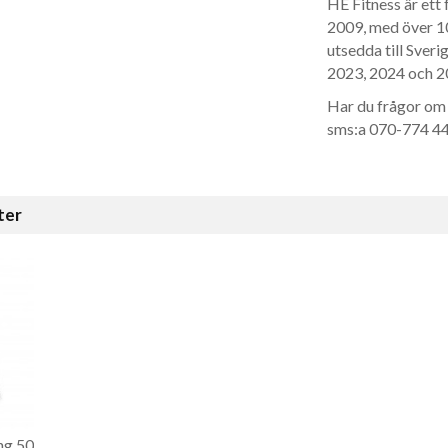
HE Fitness är ett
2009, med över 10
utsedda till Sveri
2023, 2024 och 20
Har du frågor om 
sms:a 070-774 44 
ter
ng 50