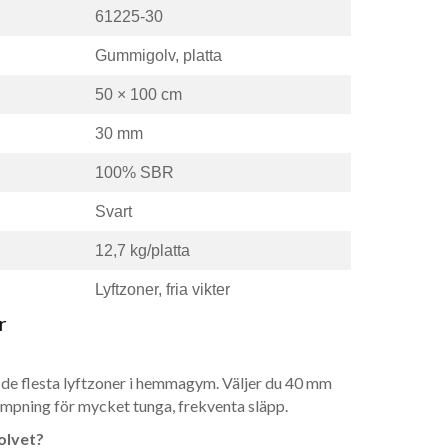
61225-30
Gummigolv, platta
50 × 100 cm
30 mm
100% SBR
Svart
12,7 kg/platta
Lyftzoner, fria vikter
r
de flesta lyftzoner i hemmagym. Väljer du 40 mm
mpning för mycket tunga, frekventa släpp.
olvet?