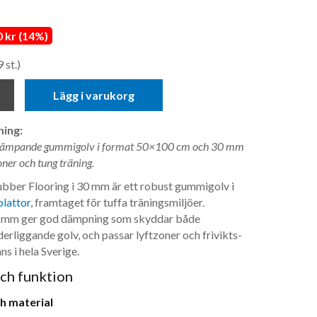
 kr (14%)
 st.)
Lägg i varukorg
ing:
ötdämpande gummigolv i format 50×100 cm och 30 mm
oner och tung träning.
ber Flooring i 30 mm är ett robust gummigolv i
lattor
, framtaget för tuffa träningsmiljöer.
0 mm ger god dämpning som skyddar både
erliggande golv, och passar lyftzoner och frivikts­
ns i hela Sverige.
ch funktion
h material