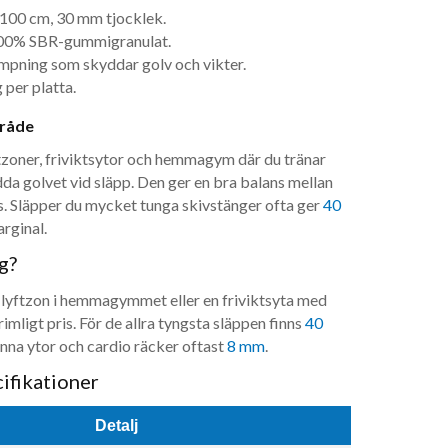
100 cm, 30 mm tjocklek.
100% SBR-gummigranulat.
pning som skyddar golv och vikter.
 per platta.
råde
zoner, frivikts­ytor och hemmagym där du tränar
dda golvet vid släpp. Den ger en bra balans mellan
. Släpper du mycket tunga skivstänger ofta ger
40
rginal.
g?
 lyftzon i hemmagymmet eller en frivikts­yta med
rimligt pris. För de allra tyngsta släppen finns
40
änna ytor och cardio räcker oftast
8 mm
.
ifikationer
Detalj