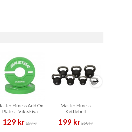
aster Fitness Add On
Master Fitness
Master Fi
Plates - Viktskiva
Kettlebell
Kettlebell
Neoprenklädd 4–24 kg –
Kettl
129 kr
199 kr
239 
Kettlebell
159 kr
250 kr