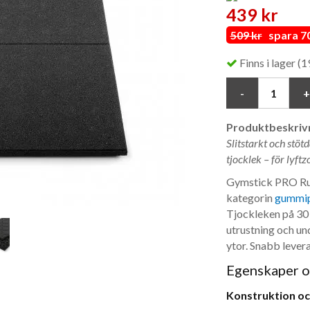
439 kr
509 kr
spara 70
Finns i lager (19
Produktbeskrivn
Slitstarkt och st
tjocklek – för lyftz
Gymstick PRO Rub
kategorin
gummip
Tjockleken på 3
utrustning och und
ytor. Snabb levera
Egenskaper o
Konstruktion oc