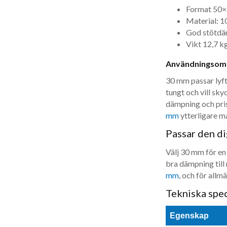
Format 50×
Material: 
God stötdäm
Vikt 12,7 kg
Användningsom
30 mm passar lyft
tungt och vill sky
dämpning och pris
mm
ytterligare ma
Passar den di
Välj 30 mm för en
bra dämpning till 
mm
, och för allm
Tekniska spec
Egenskap