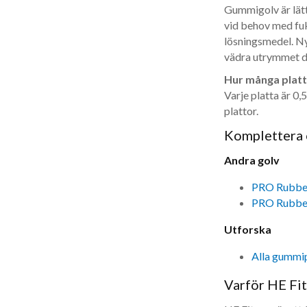
Gummigolv är lät
vid behov med fu
lösningsmedel. N
vädra utrymmet de
Hur många platt
Varje platta är 0
plattor.
Komplettera 
Andra golv
PRO Rubber
PRO Rubber
Utforska
Alla gummip
Varför HE Fi