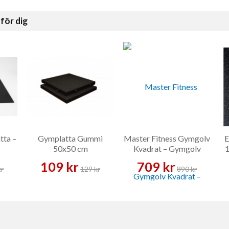
för dig
tta –
Gymplatta Gummi
Master Fitness Gymgolv
E
50x50 cm
Kvadrat – Gymgolv
1
109 kr
709 kr
kr
129 kr
890 kr