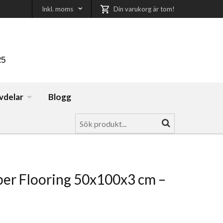
Inkl. moms
Din varukorg är tom!
25
vdelar
Blogg
er Flooring 50x100x3 cm –