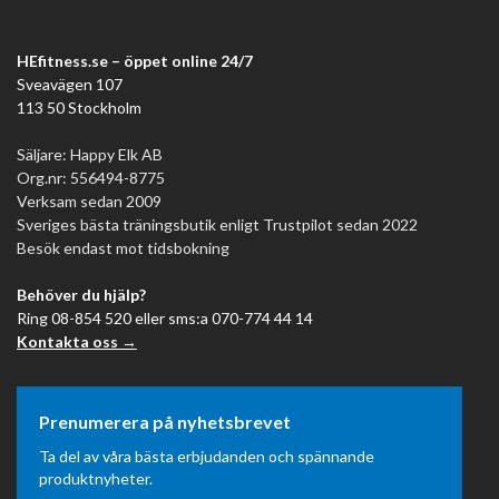
HEfitness.se – öppet online 24/7
Sveavägen 107
113 50 Stockholm
Säljare: Happy Elk AB
Org.nr: 556494-8775
Verksam sedan 2009
Sveriges bästa träningsbutik enligt Trustpilot sedan 2022
Besök endast mot tidsbokning
Behöver du hjälp?
Ring 08-854 520 eller sms:a 070-774 44 14
Kontakta oss →
Prenumerera på nyhetsbrevet
Ta del av våra bästa erbjudanden och spännande
produktnyheter.