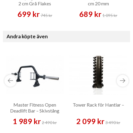
2 cm Grå Flakes
cm 20 mm
699 kr
689 kr
745 kr
1 095 kr
Andra köpte även
Master Fitness Open
Tower Rack för Hantlar –
Deadlift Bar – Skivstång
1 989 kr
2 099 kr
2 490 kr
3 490 kr