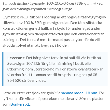
Tunt och slitstarkt gymgolv, 100x100x0,6 cm i SBR-gummi – för
gym och träningsutrymmen med högt slitage.
Gymstick PRO Rubber Flooring är ett högkvalitativt gymgolv
tillverkat av 100 % SBR-gummigranulat. Den täta, slitstarka
konstruktionen ger ett hållbart skydd för underlaget under
gymutrustning och dämpar effektivt ljud och vibrationer från
träningen. Det tunna 6 mm-formatet passar ytor där du vill
skydda golvet utan att bygga på höjden.
Leverans:
Det här golvet tar vi in på pall till vår butik på
Sveavägen 107. Därför gäller hämtning i butik eller
utkörning inom Storstockholm. För större kvantiteter kan
vi ordna frakt till annan ort till bra pris – ring oss på 08-
854 520 så löser vi det.
Letar du efter ett tjockare golv? Se
samma modell i 8 mm
. För
lyftzoner där vikter släpps rekommenderar vi 30 mm-plattor
som
Bonkers XL
.