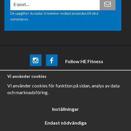
De uppgifter du matar in kommer endast användas till våra
nyhetsbrev.
Follow HE Fitness
Be the first
to know about
promotions, news and training
Vi använder cookies
tips .
Vi använder cookies för funktion på sidan, analys av data
och marknadsföring.
Inställningar
Endast nödvändiga
Drift & produktion:
Wikinggruppen