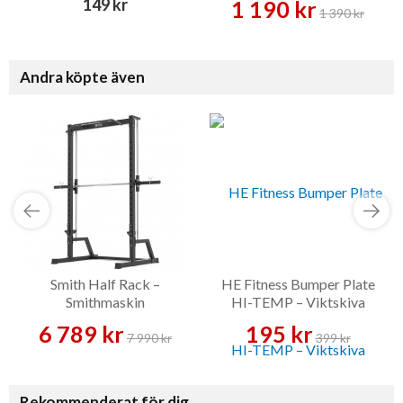
149 kr
1 190 kr
1 390 kr
Andra köpte även
Smith Half Rack –
HE Fitness Bumper Plate
Smithmaskin
HI-TEMP – Viktskiva
6 789 kr
195 kr
7 990 kr
399 kr
Rekommenderat för dig