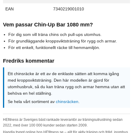
EAN
7340219001010
Vem passar Chin-Up Bar 1080 mm?
För dig som vill träna chins och pull-ups utomhus.
För grundläggande kroppsviktsträning för rygg och armar.
För ett enkelt, funktionellt räcke till hemmamiljön.
Fredriks kommentar
Ett chinsräcke är ett av de enklaste sätten att komma igång
med kroppsviktsträning. Den här modellen är gjord för
utomhusbruk, så du kan träna rygg och armar hemma utan att
behöva en hel ställning.
Se hela vårt sortiment av
chinsräcken
.
HEfitness är Sveriges bäst rankade leverantör av träningsutrustning sedan
2022, med över 100 000 kunder sedan starten 2009.
Handla tryggt online hos HEfitness.se – allt för aktiv träning och fritid, inomhus