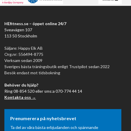
HEfitness.se – öppet online 24/7
Sveavägen 107
113 50 Stockholm
Säljare: Happy Elk AB
Org.nr: 556494-8775
Verksam sedan 2009
Sveriges bästa träningsbutik enligt Trustpilot sedan 2022
Besök endast mot tidsbokning
Behöver du hjälp?
Ring 08-854 520 eller sms:a 070-774 44 14
Kontakta oss →
Prenumerera på nyhetsbrevet
Ta del av våra bästa erbjudanden och spännande