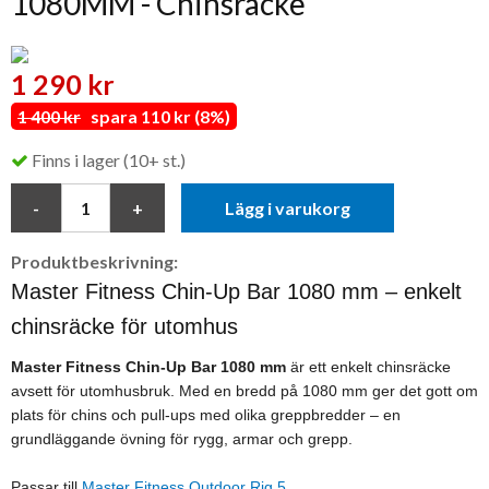
1080MM - Chinsräcke
1 290 kr
1 400 kr
spara 110 kr (8%)
Finns i lager (10+ st.)
Lägg i varukorg
Produktbeskrivning:
Master Fitness Chin-Up Bar 1080 mm – enkelt
chinsräcke för utomhus
Master Fitness Chin-Up Bar 1080 mm
är ett enkelt chinsräcke
avsett för utomhusbruk. Med en bredd på 1080 mm ger det gott om
plats för chins och pull-ups med olika greppbredder – en
grundläggande övning för rygg, armar och grepp.
Passar till
Master Fitness Outdoor Rig 5.