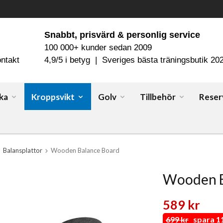
Snabbt, prisvärd & personlig service
100 000+ kunder sedan 2009
ntakt
4,9/5 i betyg | Sveriges bästa träningsbutik 20
ka
Kroppsvikt
Golv
Tillbehör
Reser
Balansplattor
Wooden Balance Board
Wooden B
589 kr
699 kr
spara 11