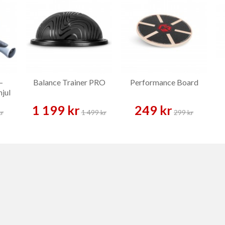
–
Balance Trainer PRO
Performance Board
jul
1 199 kr
249 kr
kr
1 499 kr
299 kr