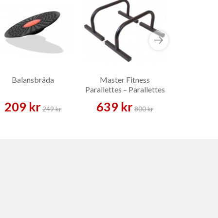
Balansbräda
Master Fitness
Master Fitn
Parallettes – Parallettes
XT8 – Po
209 kr
639 kr
5 789 
249 kr
800 kr