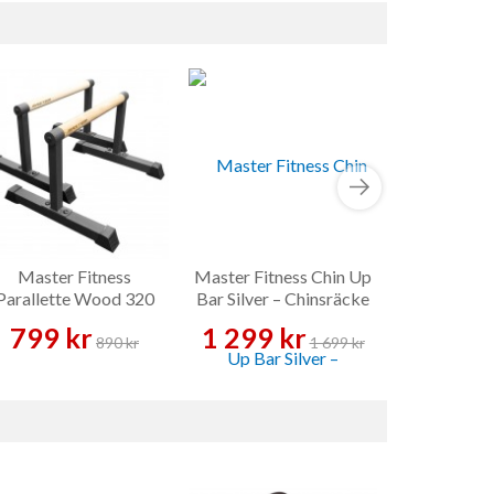
Master Fitness
Master Fitness Chin Up
Functiona
Parallette Wood 320
Bar Silver – Chinsräcke
mm – Parallettes
799 kr
1 299 kr
299 
890 kr
1 699 kr