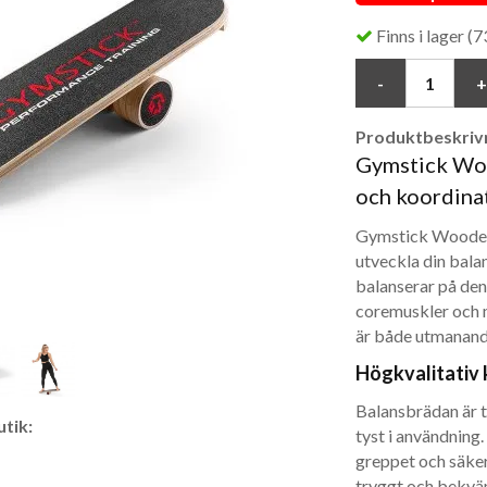
Finns i lager (73
Produktbeskrivn
Gymstick Woo
och koordina
Gymstick Wooden 
utveckla din balan
balanserar på den
coremuskler och 
är både utmanande
Högkvalitativ 
Balansbrädan är ti
tik:
tyst i användning.
greppet och säker
tryggt och bekväm