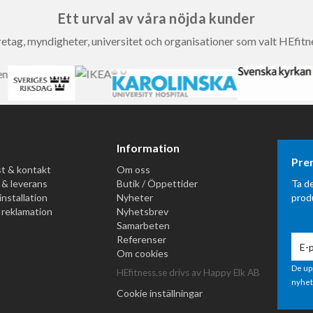
Ett urval av våra nöjda kunder
etag, myndigheter, universitet och organisationer som valt HEfitn
Information
Pre
t & kontakt
Om oss
 & leverans
Butik / Öppettider
Ta d
installation
Nyheter
prod
 reklamation
Nyhetsbrev
Samarbeten
Referenser
Om cookies
De up
HEfitness.se drivs av Happy Elk AB
nyhet
Cookie inställningar