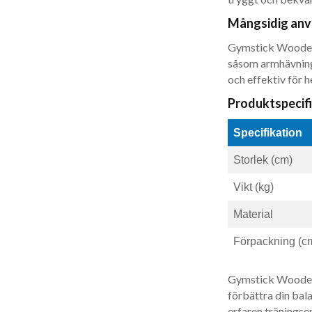
Mångsidig anv
Gymstick Wooden 
såsom armhävning
och effektiv för h
Produktspecif
Specifikation
Storlek (cm)
Vikt (kg)
Material
Förpackning (c
Gymstick Wooden 
förbättra din bal
erfaren träningsen