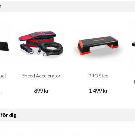
n
uat
Speed Accelerator
PRO Step
899 kr
1 499 kr
kr
för dig