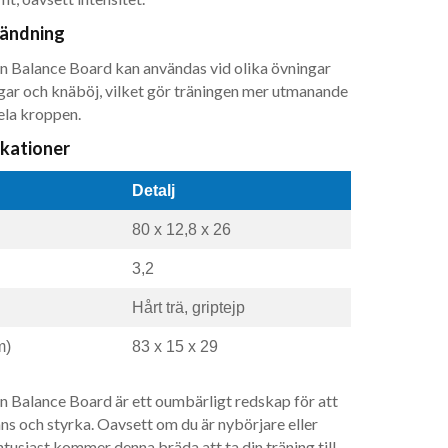
ändning
Balance Board kan användas vid olika övningar
ar och knäböj, vilket gör träningen mer utmanande
ela kroppen.
ikationer
Detalj
80 x 12,8 x 26
3,2
Hårt trä, griptejp
m)
83 x 15 x 29
Balance Board är ett oumbärligt redskap för att
ans och styrka. Oavsett om du är nybörjare eller
tusiast kommer denna bräda att ta din träning till