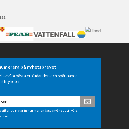
ess.
numerera på nyhetsbrevet
el av våra bästa erbjudanden och spännande
uktnyheter.
pgifter du matar in kommer endast användas till våra
sbrev.