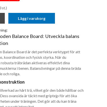
 st.)
Lägg i varukorg
ing:
den Balance Board: Utveckla balans
tion
Balance Board är det perfekta verktyget för att
s, koordination och fysisk styrka. När du
 robusta träbrädan aktiveras effektivt dina
musklerna i benen. Balansövningar på denna bräda
 och roliga.
konstruktion
llverkad av hårt trä, vilket gör den både hållbar och
 Dess ovansida är täckt med griptejp för att öka
heten under träningen. Det gör att du kan träna
t, oavsett intensitet.