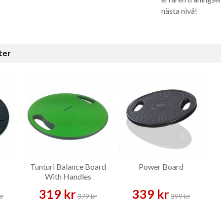
nästa nivå!
ter
Tunturi Balance Board
Power Board
With Handles
319 kr
339 kr
kr
379 kr
399 kr