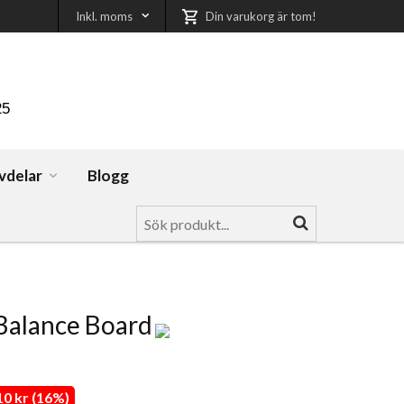
Inkl. moms
Din varukorg är tom!
25
vdelar
Blogg
alance Board
0 kr (16%)