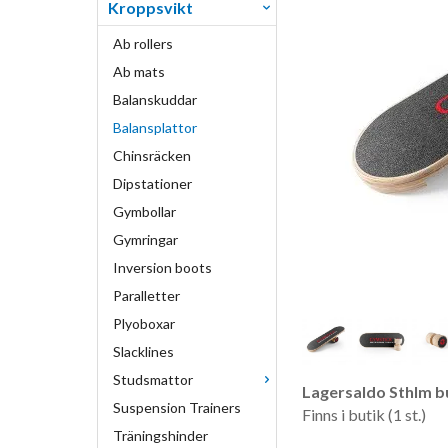
Kroppsvikt
Ab rollers
Ab mats
Balanskuddar
Balansplattor
Chinsräcken
Dipstationer
Gymbollar
Gymringar
Inversion boots
Paralletter
Plyoboxar
Slacklines
Studsmattor
Lagersaldo Sthlm bu
Suspension Trainers
Finns i butik (1 st.)
Träningshinder