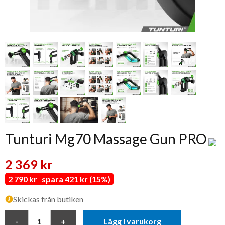
Tunturi Mg70 Massage Gun PRO
2 369 kr
2 790 kr
spara 421 kr (15%)
Skickas från butiken
Lägg i varukorg