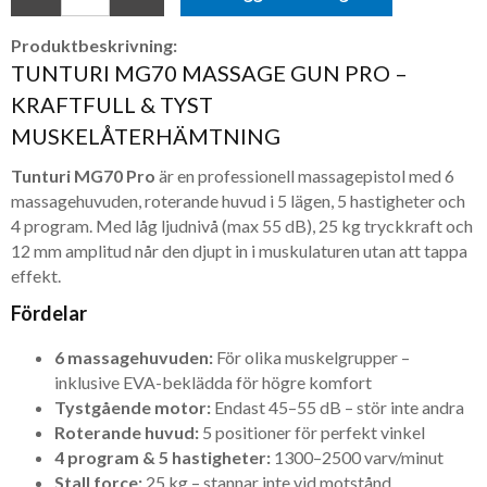
Produktbeskrivning:
TUNTURI MG70 MASSAGE GUN PRO –
KRAFTFULL & TYST
MUSKELÅTERHÄMTNING
Tunturi MG70 Pro
är en professionell massagepistol med 6
massagehuvuden, roterande huvud i 5 lägen, 5 hastigheter och
4 program. Med låg ljudnivå (max 55 dB), 25 kg tryckkraft och
12 mm amplitud når den djupt in i muskulaturen utan att tappa
effekt.
Fördelar
6 massagehuvuden:
För olika muskelgrupper –
inklusive EVA-beklädda för högre komfort
Tystgående motor:
Endast 45–55 dB – stör inte andra
Roterande huvud:
5 positioner för perfekt vinkel
4 program & 5 hastigheter:
1300–2500 varv/minut
Stall force:
25 kg – stannar inte vid motstånd