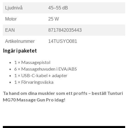
Ljudnivå
45–55 dB
Motor
25 W
EAN
8717842035443
Artikelnummer
14TUSYO081
Ingår i paketet
1 × Massagepistol
6 × Massagehuvuden i EVA/ABS
1 × USB-C-kabel + adapter
1 × Förvaringsväska
Ta hand om dina muskler som ett proffs – beställ Tunturi
MG70 Massage Gun Pro idag!