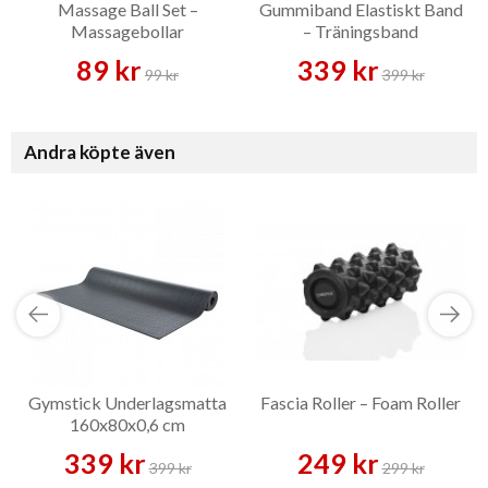
Massage Ball Set –
Gummiband Elastiskt Band
Massagebollar
– Träningsband
89 kr
339 kr
99 kr
399 kr
Andra köpte även
Gymstick Underlagsmatta
Fascia Roller – Foam Roller
160x80x0,6 cm
339 kr
249 kr
399 kr
299 kr