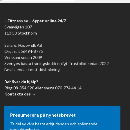
HEfitness.se – öppet online 24/7
Sveavägen 107
113 50 Stockholm
Säljare: Happy Elk AB
Org.nr: 556494-8775
Verksam sedan 2009
Sveriges bästa träningsbutik enligt Trustpilot sedan 2022
Besök endast mot tidsbokning
Behöver du hjälp?
Ring 08-854 520 eller sms:a 070-774 44 14
Kontakta oss →
Prenumerera på nyhetsbrevet
Ta del av våra bästa erbjudanden och spännande
produktnyheter.