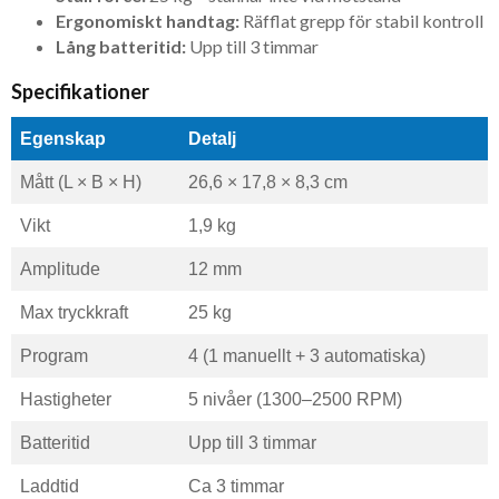
Ergonomiskt handtag:
Räfflat grepp för stabil kontroll
Lång batteritid:
Upp till 3 timmar
Specifikationer
Egenskap
Detalj
Mått (L × B × H)
26,6 × 17,8 × 8,3 cm
Vikt
1,9 kg
Amplitude
12 mm
Max tryckkraft
25 kg
Program
4 (1 manuellt + 3 automatiska)
Hastigheter
5 nivåer (1300–2500 RPM)
Batteritid
Upp till 3 timmar
Laddtid
Ca 3 timmar