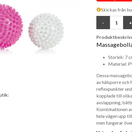
Skickas från bu
Produktbeskrivn
Massagebolla
Storlek: 7 c
Material: 
Dessa massagebol
av hälsporre och f
reflexpunkter unde
tik:
kopplade till oli
avslappning, bätt
Kombinationen av
hela vägen upp til
men fungerar över