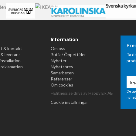
Information
Pre
t & kontakt
Om oss
 & leverans
Butik / Öppettider
Ta d
installation
Nyheter
prod
 reklamation
Nyhetsbrev
Samarbeten
Referenser
Om cookies
De up
HEfitness.se drivs av Happy Elk AB
nyhet
Cookie inställningar