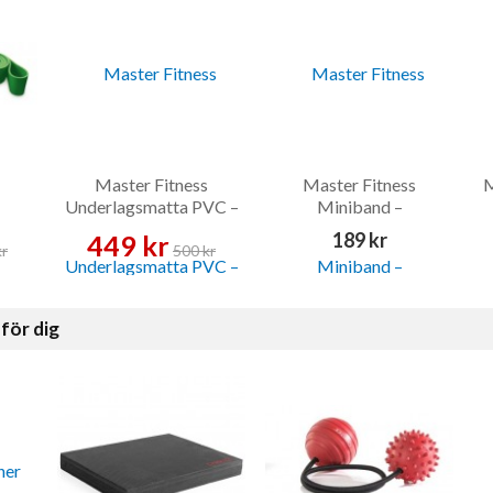
Master Fitness
Master Fitness
M
Underlagsmatta PVC –
Miniband –
Golvskydd
Träningsband
189 kr
449 kr
kr
500 kr
för dig