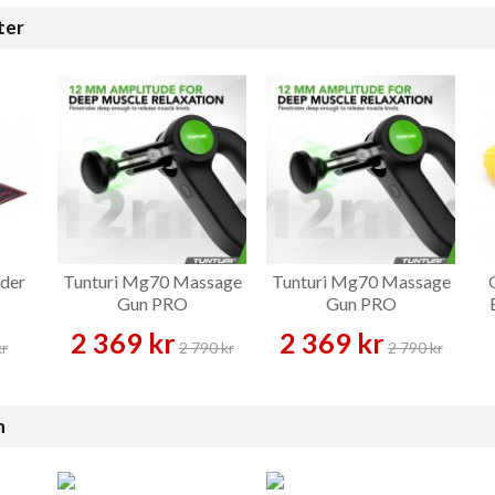
ter
der
Tunturi Mg70 Massage
Tunturi Mg70 Massage
Gun PRO
Gun PRO
2 369 kr
2 369 kr
kr
2 790 kr
2 790 kr
n