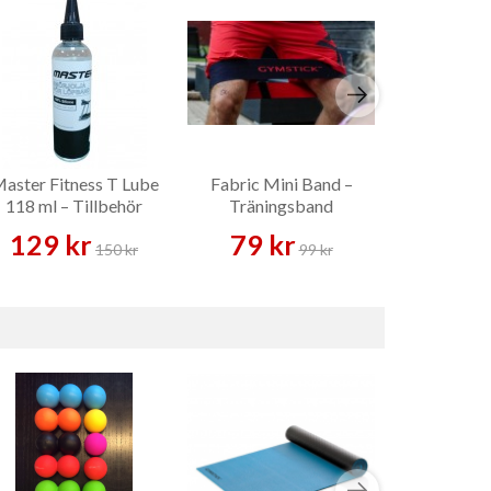
aster Fitness T Lube
Fabric Mini Band –
Hi-Temp Bu
118 ml – Tillbehör
Träningsband
Set 10
Viktsk
129 kr
79 kr
3 489 
150 kr
99 kr