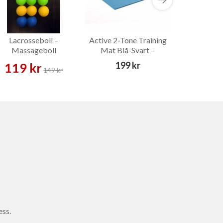
Lacrosseboll –
Active 2-Tone Training
Emotion Ma
Massageboll
Mat Blå-Svart –
9.5 cm – M
Träningsmatta
199 kr
119 kr
109 
149 kr
ess.