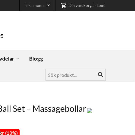
Inkl. moms
Din varukorg är tom!
25
vdelar
Blogg
all Set – Massagebollar
kr (10%)