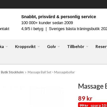
Snabbt, prisvärd & personlig service
100 000+ kunder sedan 2009
ntakt
4,9/5 i betyg | Sveriges bästa träningsbutik 20
ka
Kroppsvikt
Golv
Tillbehör
Reser
Butik Stockholm
Massage Ball Set – Massagebollar
Massage B
89 kr
99 kr
spara 10 