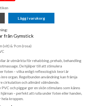
tiken
Lägg i varukorg
ing:
r från Gymstick
m (vit) & 9 cm (rosa)
PVC
lar är utmärkta för rehabbing, prehab, behandling
otmassage. De hjälper till att stimulera
r foten – vilka enligt reflexologisk teori är
ka inre organ. Regelbunden användning kan främja
re cirkulation och allmänt välmående.
 PVC och piggar ger en skön stimulans som känns
l hjärnan – perfekt att rulla under foten eller handen,
 hela kroppen.