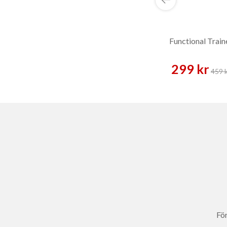
Functional Train
299 kr
459 
För