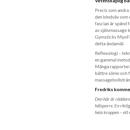
Vetenskaplig b
Precis som andra 
den bindväv som 
fascian är spänd 
av självmassage k
Gymsticks MyoFasc
detta ändamål.
Reflexologi – tekn
en gammal metod 
Många rapporterar
bättre sömn och f
massagebollsträn
Fredriks komme
Den här är räddaren
hälsporre. En rikti
hela kroppen – ett 