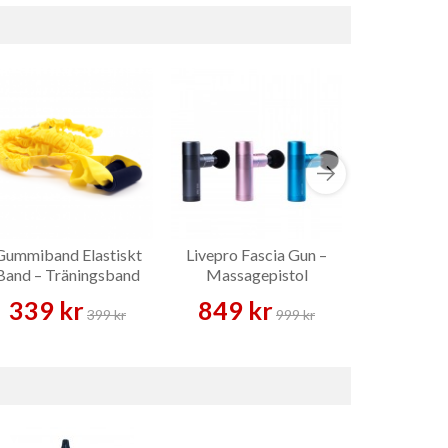
Gummiband Elastiskt
Livepro Fascia Gun –
Massage
Band – Träningsband
Massagepistol
Massage
339 kr
849 kr
169 
399 kr
999 kr