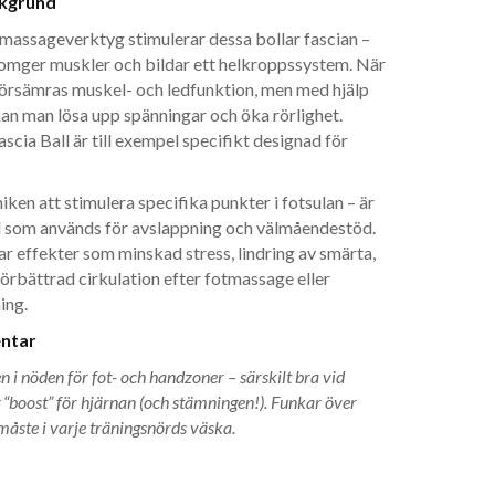
akgrund
massageverktyg stimulerar dessa bollar fascian –
omger muskler och bildar ett helkroppssystem. När
försämras muskel- och ledfunktion, men med hjälp
an man lösa upp spänningar och öka rörlighet.
ia Ball är till exempel specifikt designad för
iken att stimulera specifika punkter i fotsulan – är
som används för avslappning och välmåendestöd.
 effekter som minskad stress, lindring av smärta,
örbättrad cirkulation efter fotmassage eller
ing.
ntar
 i nöden för fot- och handzoner – särskilt bra vid
g “boost” för hjärnan (och stämningen!). Funkar över
måste i varje träningsnörds väska.