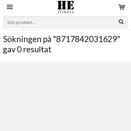
Produkten har blivit tillagd i varukorgen
Sökningen på "8717842031629"
gav 0 resultat