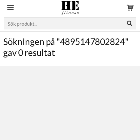
Produkten har blivit tillagd i varukorgen
Sökningen på "4895147802824"
gav 0 resultat