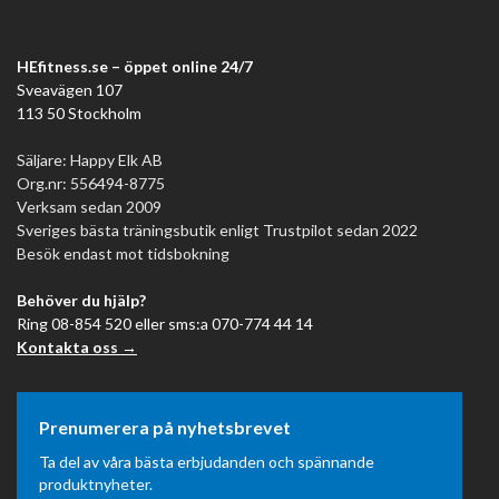
HEfitness.se – öppet online 24/7
Sveavägen 107
113 50 Stockholm
Säljare: Happy Elk AB
Org.nr: 556494-8775
Verksam sedan 2009
Sveriges bästa träningsbutik enligt Trustpilot sedan 2022
Besök endast mot tidsbokning
Behöver du hjälp?
Ring 08-854 520 eller sms:a 070-774 44 14
Kontakta oss →
Prenumerera på nyhetsbrevet
Ta del av våra bästa erbjudanden och spännande
produktnyheter.