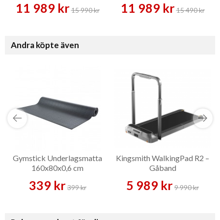
11 989 kr
11 989 kr
15 990 kr
15 490 kr
Andra köpte även
Gymstick Underlagsmatta
Kingsmith WalkingPad R2 –
160x80x0,6 cm
Gåband
339 kr
5 989 kr
399 kr
9 990 kr