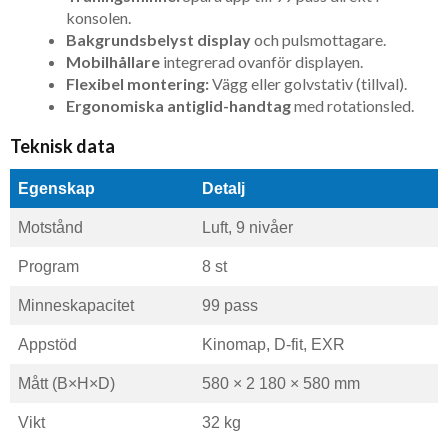
konsolen.
Bakgrundsbelyst display
och pulsmottagare.
Mobilhållare
integrerad ovanför displayen.
Flexibel montering:
Vägg eller golvstativ (tillval).
Ergonomiska antiglid-handtag
med rotationsled.
Teknisk data
Egenskap
Detalj
Motstånd
Luft, 9 nivåer
Program
8 st
Minneskapacitet
99 pass
Appstöd
Kinomap, D-fit, EXR
Mått (B×H×D)
580 × 2 180 × 580 mm
Vikt
32 kg