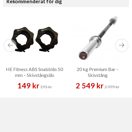
Rekommenderat för dig
HE Fitness ABS Snabblås 50
20 kg Premium Bar –
mm – Skivstångslås
Skivstång
149 kr
2 549 kr
195 kr
2 999 kr