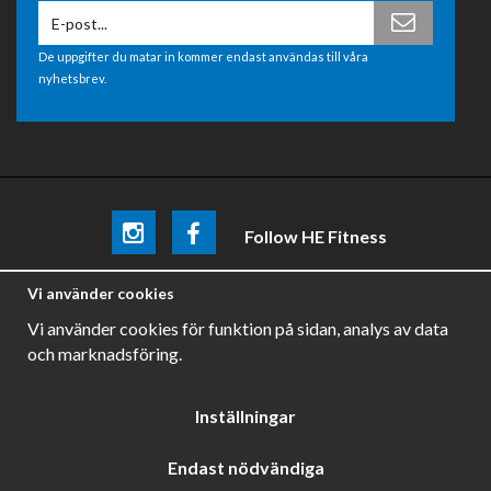
De uppgifter du matar in kommer endast användas till våra
nyhetsbrev.
Follow HE Fitness
Be the first
to know about
promotions, news and training
Vi använder cookies
tips .
Vi använder cookies för funktion på sidan, analys av data
och marknadsföring.
Inställningar
Endast nödvändiga
Drift & produktion:
Wikinggruppen