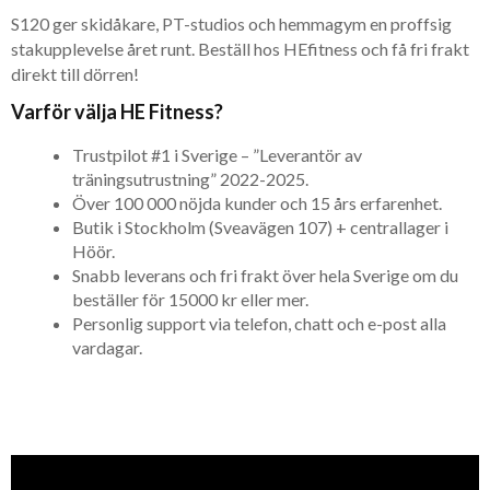
S120 ger skidåkare, PT-studios och hemmagym en proffsig
stakupplevelse året runt. Beställ hos HEfitness och få fri frakt
direkt till dörren!
Varför välja HE Fitness?
Trustpilot #1 i Sverige – ”Leverantör av
träningsutrustning” 2022-2025.
Över 100 000 nöjda kunder och 15 års erfarenhet.
Butik i Stockholm (Sveavägen 107) + centrallager i
Höör.
Snabb leverans och fri frakt över hela Sverige om du
beställer för 15000 kr eller mer.
Personlig support via telefon, chatt och e-post alla
vardagar.