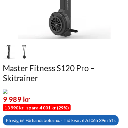
Master Fitness S120 Pro –
Skitrainer
9 989 kr
13 990 kr
spara 4 001 kr (29%)
På väg in! Förhandsboka nu. - Tid kvar: 67d 06h 39m 50s