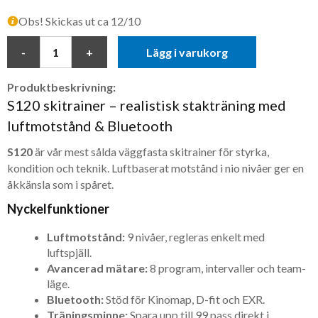
Obs! Skickas ut ca 12/10
Lägg i varukorg
Produktbeskrivning:
S120 skitrainer – realistisk stakträning med
luftmotstånd & Bluetooth
S120
är vår mest sålda väggfasta skitrainer för styrka,
kondition och teknik. Luftbaserat motstånd i nio nivåer ger en
åkkänsla som i spåret.
Nyckelfunktioner
Luftmotstånd:
9 nivåer, regleras enkelt med
luftspjäll.
Avancerad mätare:
8 program, intervaller och team-
läge.
Bluetooth:
Stöd för Kinomap, D-fit och EXR.
Träningsminne:
Spara upp till 99 pass direkt i