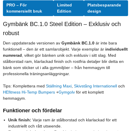
PRO – För
Limited
Platsbesparande
kommersiellt bruk
Edition
design
Gymbänk BC.1.0 Steel Edition – Exklusiv och
robust
Den uppdaterade versionen av
Gymbänk BC.1.0
är inte bara
funktionell – den är ett samlarobjekt. Varje exemplar är
individuellt
numrerad
, vilket gör bänken unik och exklusiv i sitt slag. Med
stålborstad ram, klarlackad finish och rostfria detaljer blir detta en
bänk som sticker ut i alla gymmiljöer – från hemmagym till
professionella träningsanläggningar.
Tips: Komplettera med
Ställning Maxi
,
Skivstång Internationell
och
HEfitness Hi-Temp Bumpers
+
Gymgolv
för ett komplett
hemmagym.
Funktioner och fördelar
Unik finish:
Varje ram är stålborstad och klarlackad för ett
industriellt och rått utseende.