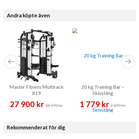
Andra köpte även
Master Fitness Multirack
20 kg Training Bar –
X19
Skivstång
27 900 kr
1 779 kr
38 990 kr
2 099 kr
Rekommenderat för dig