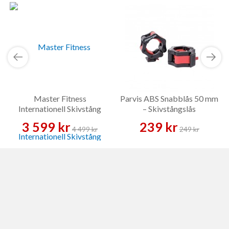
Master Fitness
Parvis ABS Snabblås 50 mm
Internationell Skivstång
– Skivstångslås
Guld – Skivstång
3 599 kr
239 kr
4 499 kr
249 kr