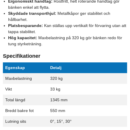
Ergonomiskt handtag:
Rostfritt, helt roterande handtag gör
bänken enkel att flytta.
Skyddade transporthjul:
Metallkåpor ger stabilitet och
hållbarhet.
Platsbesparande:
Kan ställas upp vertikalt för förvaring utan att
tappa stabilitet.
Hög kapacitet:
Maxbelastning på 320 kg gör bänken redo för
tung styrketräning.
Specifikationer
Egenskap
Detalj
Maxbelastning
320 kg
Vikt
33 kg
Total längd
1345 mm
Bredd bakre fot
550 mm
Lutning sits
0°, 15°, 30°