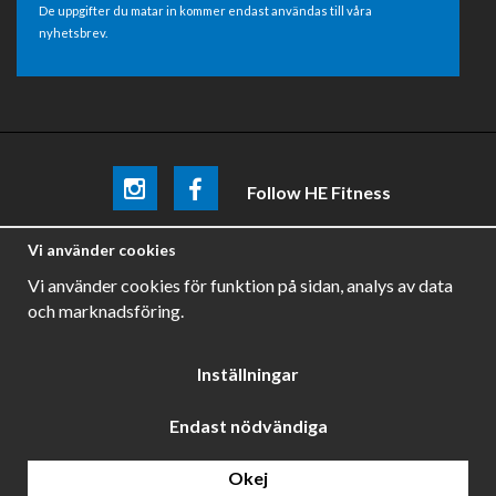
De uppgifter du matar in kommer endast användas till våra
nyhetsbrev.
Follow HE Fitness
Be the first
to know about
promotions, news and training
Vi använder cookies
tips .
Vi använder cookies för funktion på sidan, analys av data
och marknadsföring.
Inställningar
Endast nödvändiga
Drift & produktion:
Wikinggruppen
Okej