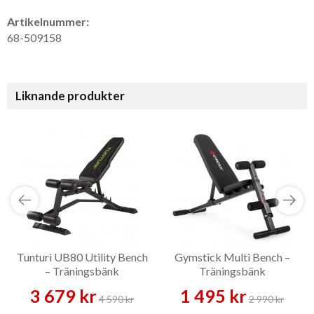
Artikelnummer:
68-509158
Liknande produkter
Tunturi UB80 Utility Bench
Gymstick Multi Bench –
– Träningsbänk
Träningsbänk
3 679 kr
1 495 kr
4 590 kr
2 990 kr