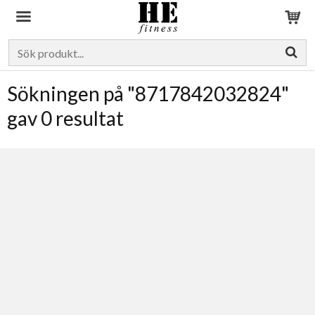
Produkten har blivit tillagd i varukorgen
Sökningen på "8717842032824"
gav 0 resultat