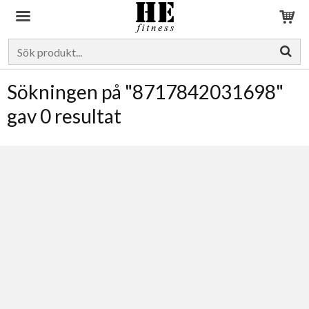
Produkten har blivit tillagd i varukorgen
Sökningen på "8717842031698"
gav 0 resultat