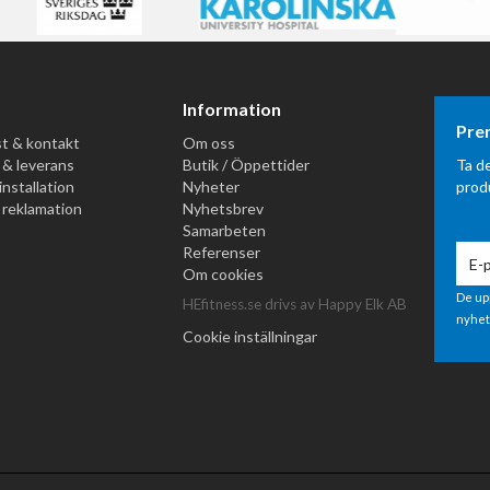
Information
Pre
t & kontakt
Om oss
 & leverans
Butik / Öppettider
Ta d
installation
Nyheter
prod
 reklamation
Nyhetsbrev
Samarbeten
Referenser
Om cookies
De up
HEfitness.se drivs av Happy Elk AB
nyhet
Cookie inställningar