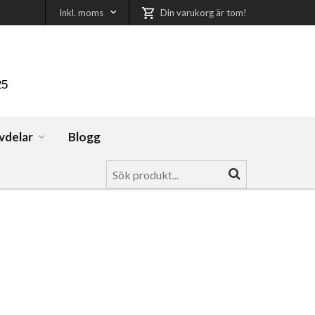
Inkl. moms
Din varukorg är tom!
25
vdelar
Blogg