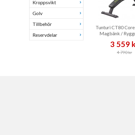
Kroppsvikt
Golv
Tillbehör
Tunturi CT80 Core 
Magbänk / Rygg
Reservdelar
3 559 
4 790 kr