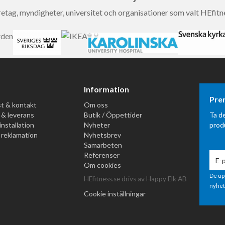
etag, myndigheter, universitet och organisationer som valt HEfitn
Information
Pre
t & kontakt
Om oss
 & leverans
Butik / Öppettider
Ta d
installation
Nyheter
prod
 reklamation
Nyhetsbrev
Samarbeten
Referenser
Om cookies
De up
HEfitness.se drivs av Happy Elk AB
nyhet
Cookie inställningar