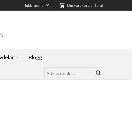
Inkl. moms
Din varukorg är tom!
25
vdelar
Blogg