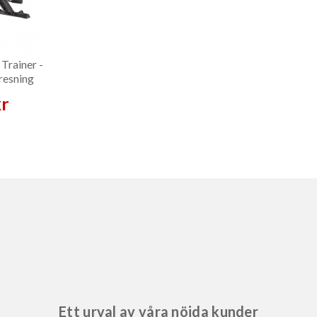
Trainer -
resning
kr
Ett urval av våra nöjda kunder