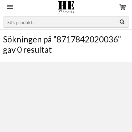
Produkten har blivit tillagd i varukorgen
Sökningen på "8717842020036"
gav 0 resultat